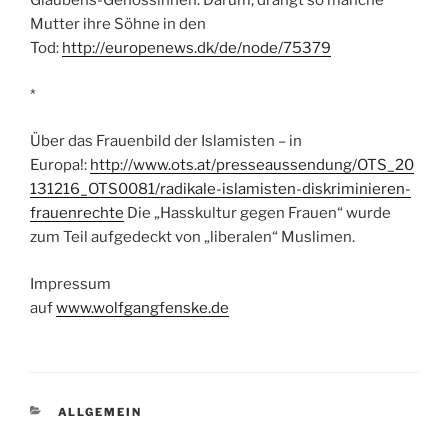
Glaubens-Genossinnen. Darum, drängt so manche
Mutter ihre Söhne in den
Tod:
http://europenews.dk/de/node/75379
*
Über das Frauenbild der Islamisten – in
Europa!:
http://www.ots.at/presseaussendung/OTS_20
131216_OTS0081/radikale-islamisten-diskriminieren-
frauenrechte
Die „Hasskultur gegen Frauen“ wurde
zum Teil aufgedeckt von „liberalen“ Muslimen.
Impressum
auf
www.wolfgangfenske.de
KATEGORIEN
ALLGEMEIN