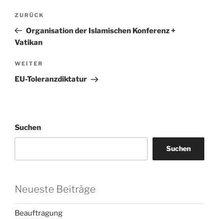
Beitragsnavigation
Vorheriger
ZURÜCK
Beitrag
Organisation der Islamischen Konferenz +
Vatikan
Nächster
WEITER
Beitrag
EU-Toleranzdiktatur
Suchen
Suchen
Neueste Beiträge
Beauftragung