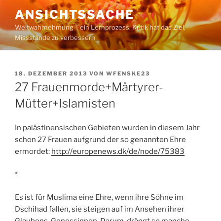
Zum
ANSICHTSSACHE
Inhalt
Weltwahrnehmung – ein Lernprozess: Kritik hat das Ziel,
springen
Missstände zu verbessern
VERÖFFENTLICHT
18. DEZEMBER 2013
VON
WFENSKE23
AM
27 Frauenmorde+Märtyrer-
Mütter+Islamisten
In palästinensischen Gebieten wurden in diesem Jahr
schon 27 Frauen aufgrund der so genannten Ehre
ermordet:
http://europenews.dk/de/node/75383
*
Es ist für Muslima eine Ehre, wenn ihre Söhne im
Dschihad fallen, sie steigen auf im Ansehen ihrer