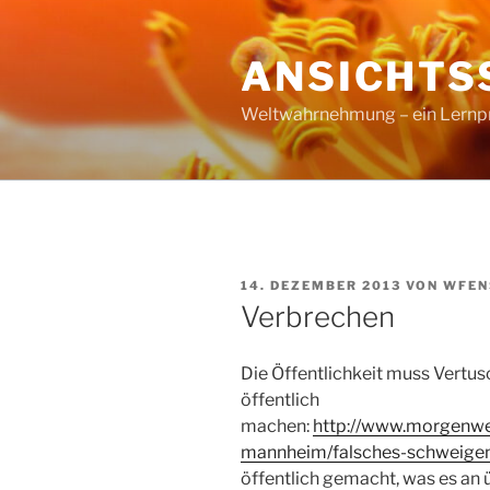
Zum
Inhalt
ANSICHTS
springen
Weltwahrnehmung – ein Lernproz
VERÖFFENTLICHT
14. DEZEMBER 2013
VON
WFEN
AM
Verbrechen
Die Öffentlichkeit muss Vertu
öffentlich
machen:
http://www.morgenw
mannheim/falsches-schweige
öffentlich gemacht, was es an 