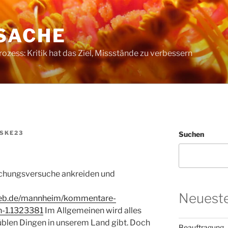
SACHE
ess: Kritik hat das Ziel, Missstände zu verbessern
SKE23
Suchen
schungsversuche ankreiden und
Neueste
eb.de/mannheim/kommentare-
n-1.1323381
Im Allgemeinen wird alles
üblen Dingen in unserem Land gibt. Doch
Beauftragung