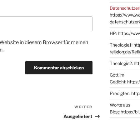
Datenschutzer
https://www.w
datenschutzer
HP:
https://ww
Website in diesem Browser für meinen
Theologie1:
htt
n.
religion.de/Rel
Theologie2:
htt
Gott im
Gedicht:
https:
Predigten:
http
Worte aus
WEITER
Nächster
Blog:
https://b
Beitrag
Ausgeliefert