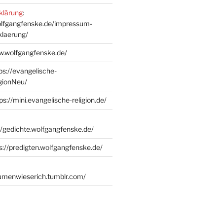
klärung
:
olfgangfenske.de/impressum-
klaerung/
w.wolfgangfenske.de/
ps://evangelische-
igionNeu/
ps://mini.evangelische-religion.de/
//gedichte.wolfgangfenske.de/
s://predigten.wolfgangfenske.de/
lumenwieserich.tumblr.com/