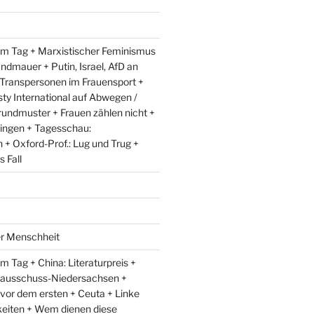
m Tag + Marxistischer Feminismus
andmauer + Putin, Israel, AfD an
 Transpersonen im Frauensport +
y International auf Abwegen /
rundmuster + Frauen zählen nicht +
ingen + Tagesschau:
+ Oxford-Prof.: Lug und Trug +
 Fall
er Menschheit
 Tag + China: Literaturpreis +
lausschuss-Niedersachsen +
 vor dem ersten + Ceuta + Linke
eiten + Wem dienen diese