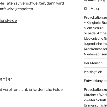
ble Taten zu verschweigen, dann wird
KI – Maler
haft wird gespalten.
Provokation zu
fenske.de
+ Klingbeils Br
allem Schuld +
Schade: Amnest
Ideologische G
Jugendliche zw
Krankenkassen 
Niedersachsens
Der Mensch
Ich singe dir
entar
Entwicklung d
 veröffentlicht.
Erforderliche Felder
Provokation zum
Ukraine + Wah
Zweiter Schritt
Unmenschlichk