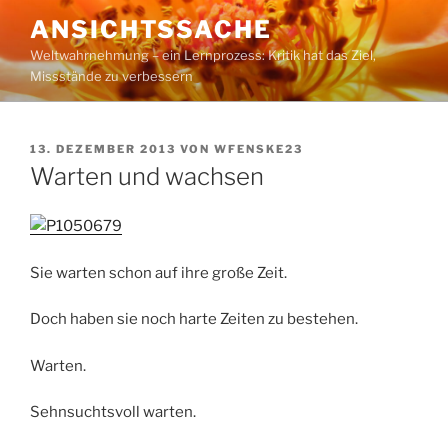
Zum
ANSICHTSSACHE
Inhalt
Weltwahrnehmung – ein Lernprozess: Kritik hat das Ziel,
springen
Missstände zu verbessern
VERÖFFENTLICHT
13. DEZEMBER 2013
VON
WFENSKE23
AM
Warten und wachsen
Sie warten schon auf ihre große Zeit.
Doch haben sie noch harte Zeiten zu bestehen.
Warten.
Sehnsuchtsvoll warten.