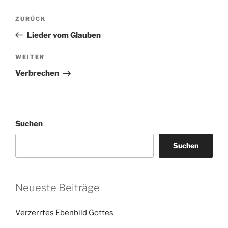
Beitragsnavigation
Vorheriger
ZURÜCK
Beitrag
Lieder vom Glauben
Nächster
WEITER
Beitrag
Verbrechen
Suchen
Suchen
Neueste Beiträge
Verzerrtes Ebenbild Gottes