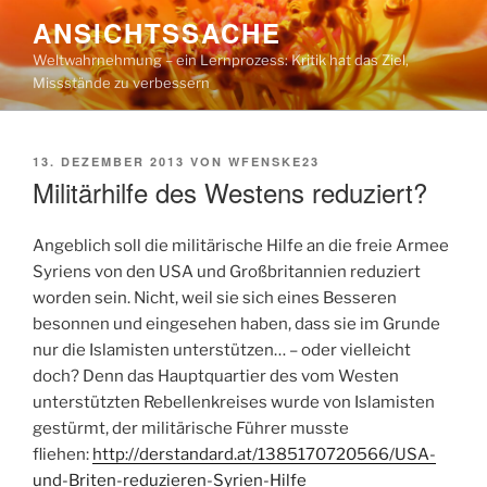
Zum
ANSICHTSSACHE
Inhalt
Weltwahrnehmung – ein Lernprozess: Kritik hat das Ziel,
springen
Missstände zu verbessern
VERÖFFENTLICHT
13. DEZEMBER 2013
VON
WFENSKE23
AM
Militärhilfe des Westens reduziert?
Angeblich soll die militärische Hilfe an die freie Armee
Syriens von den USA und Großbritannien reduziert
worden sein. Nicht, weil sie sich eines Besseren
besonnen und eingesehen haben, dass sie im Grunde
nur die Islamisten unterstützen… – oder vielleicht
doch? Denn das Hauptquartier des vom Westen
unterstützten Rebellenkreises wurde von Islamisten
gestürmt, der militärische Führer musste
fliehen:
http://derstandard.at/1385170720566/USA-
und-Briten-reduzieren-Syrien-Hilfe