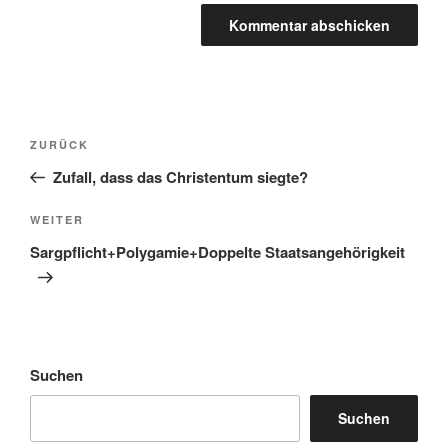
Beitragsnavigation
Vorheriger
ZURÜCK
Beitrag
Zufall, dass das Christentum siegte?
Nächster
WEITER
Beitrag
Sargpflicht+Polygamie+Doppelte Staatsangehörigkeit
Suchen
Suchen