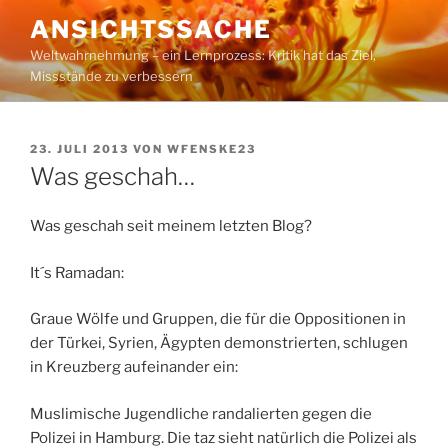
Zum
ANSICHTSSACHE
Inhalt
Weltwahrnehmung – ein Lernprozess: Kritik hat das Ziel,
springen
Missstände zu verbessern
VERÖFFENTLICHT
23. JULI 2013
VON
WFENSKE23
AM
Was geschah…
Was geschah seit meinem letzten Blog?
It´s Ramadan:
Graue Wölfe und Gruppen, die für die Oppositionen in
der Türkei, Syrien, Ägypten demonstrierten, schlugen
in Kreuzberg aufeinander ein:
Muslimische Jugendliche randalierten gegen die
Polizei in Hamburg. Die taz sieht natürlich die Polizei als