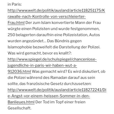
in Paris:
http://www.welt.de/politik/ausland/article118251175/K
rawalle-nach-Kontrolle-von-verschleierter-
Frau.html
Der zum Islam konvertierte Mann der Frau
würgte einen Polizisten und wurde festgenommen,
250 belagerten daraufhin eine Polizeistation, Autos
wurden angezündet… Das Bündnis gegen
Islamophobie bezweifelt die Darstellung der Polizei.
Was wird gemacht, bevor es knallt?:
http://www.spiegel.de/schulspiegel/chancenlose-
jugendliche-in-paris-wir-haben-wut-a-
912036.html
Was gemacht wird? Es wird diskutiert, ob
die Polizei während des Ramadan darauf aus sein
sollte, das französische Gesetz durchzusetzen:
http://www.welt.de/politik/ausland/article118272241/Di
e-Angst-vor-einem-heissen-Sommer-in-den-
Banlieues.html
Der Tod im Topf einer freien
Gesellschaft.