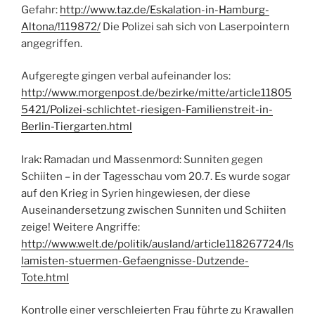
Gefahr:
http://www.taz.de/Eskalation-in-Hamburg-
Altona/!119872/
Die Polizei sah sich von Laserpointern
angegriffen.
Aufgeregte gingen verbal aufeinander los:
http://www.morgenpost.de/bezirke/mitte/article11805
5421/Polizei-schlichtet-riesigen-Familienstreit-in-
Berlin-Tiergarten.html
Irak: Ramadan und Massenmord: Sunniten gegen
Schiiten – in der Tagesschau vom 20.7. Es wurde sogar
auf den Krieg in Syrien hingewiesen, der diese
Auseinandersetzung zwischen Sunniten und Schiiten
zeige! Weitere Angriffe:
http://www.welt.de/politik/ausland/article118267724/Is
lamisten-stuermen-Gefaengnisse-Dutzende-
Tote.html
Kontrolle einer verschleierten Frau führte zu Krawallen