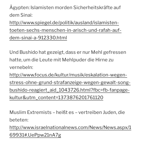
Ägypten: Islamisten morden Sicherheitskräfte auf
dem Sinai:
http://www.spiegel.de/politik/ausland/islamisten-
toeten-sechs-menschen-in-arisch-und-rafah-auf-
dem-sinai-a-912330.html
Und Bushido hat gezeigt, dass er nur Mehl gefressen
hatte, um die Leute mit Mehlpuder die Hirne zu
vernebeln:
http://www.focus.de/kultur/musik/eskalation-wegen-
stress-ohne-grund-strafanzeige-wegen-gewalt-song-
bushido-reagiert_aid_1043726.html?fbc=fb-fanpage-
kultur&utm_content=1373876201761120
Muslim Extremists – heißt es – vertreiben Juden, die
beteten:
http://www.israelnationalnews.com/News/News.aspx/1
69931#.UePpw21nA7g