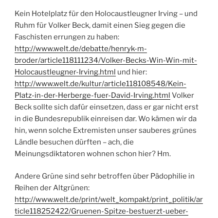
Kein Hotelplatz für den Holocaustleugner Irving – und
Ruhm für Volker Beck, damit einen Sieg gegen die
Faschisten errungen zu haben:
http://www.welt.de/debatte/henryk-m-
broder/article118111234/Volker-Becks-Win-Win-mit-
Holocaustleugner-Irving.html
und hier:
http://www.welt.de/kultur/article118108548/Kein-
Platz-in-der-Herberge-fuer-David-Irving.html
Volker
Beck sollte sich dafür einsetzen, dass er gar nicht erst
in die Bundesrepublik einreisen dar. Wo kämen wir da
hin, wenn solche Extremisten unser sauberes grünes
Ländle besuchen dürften – ach, die
Meinungsdiktatoren wohnen schon hier? Hm.
Andere Grüne sind sehr betroffen über Pädophilie in
Reihen der Altgrünen:
http://www.welt.de/print/welt_kompakt/print_politik/ar
ticle118252422/Gruenen-Spitze-bestuerzt-ueber-