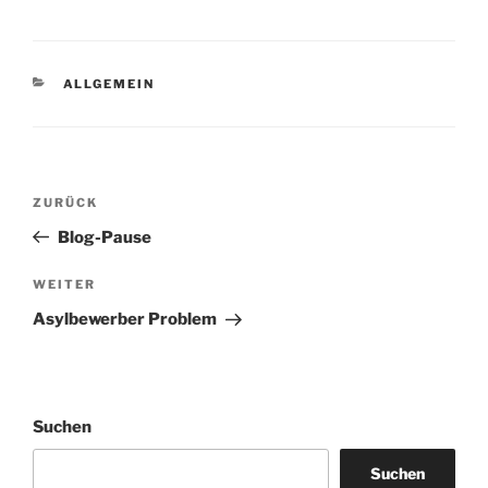
KATEGORIEN
ALLGEMEIN
Beitragsnavigation
Vorheriger
ZURÜCK
Beitrag
Blog-Pause
Nächster
WEITER
Beitrag
Asylbewerber Problem
Suchen
Suchen