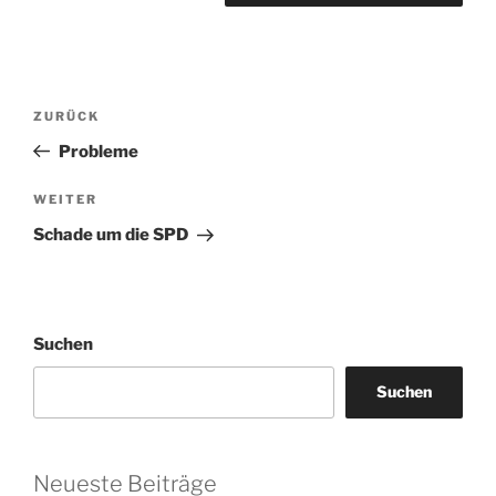
Beitragsnavigation
Vorheriger
ZURÜCK
Beitrag
Probleme
Nächster
WEITER
Beitrag
Schade um die SPD
Suchen
Suchen
Neueste Beiträge