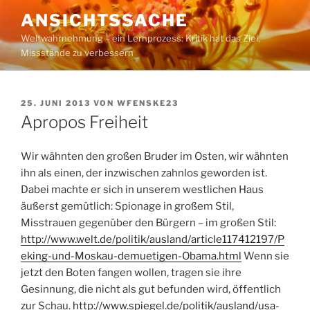
Zum
ANSICHTSSACHE
Inhalt
Weltwahrnehmung – ein Lernprozess: Kritik hat das Ziel,
springen
Missstände zu verbessern
VERÖFFENTLICHT
25. JUNI 2013
VON
WFENSKE23
AM
Apropos Freiheit
Wir wähnten den großen Bruder im Osten, wir wähnten
ihn als einen, der inzwischen zahnlos geworden ist.
Dabei machte er sich in unserem westlichen Haus
äußerst gemütlich: Spionage in großem Stil,
Misstrauen gegenüber den Bürgern – im großen Stil:
http://www.welt.de/politik/ausland/article117412197/P
eking-und-Moskau-demuetigen-Obama.html
Wenn sie
jetzt den Boten fangen wollen, tragen sie ihre
Gesinnung, die nicht als gut befunden wird, öffentlich
zur Schau.
http://www.spiegel.de/politik/ausland/usa-