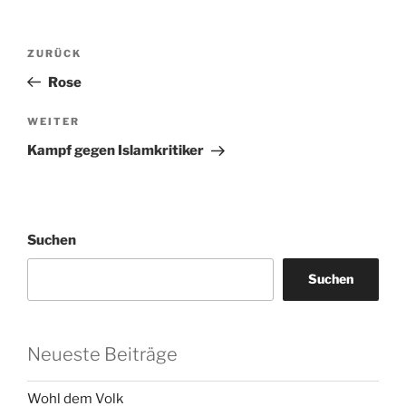
Beitragsnavigation
Vorheriger
ZURÜCK
Beitrag
Rose
Nächster
WEITER
Beitrag
Kampf gegen Islamkritiker
Suchen
Suchen
Neueste Beiträge
Wohl dem Volk