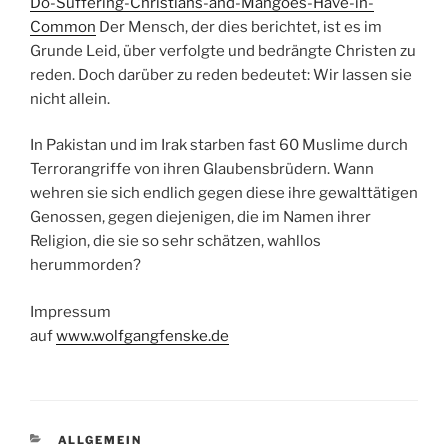
Do-Suffering-Christians-and-Mangoes-Have-in-
Common
Der Mensch, der dies berichtet, ist es im
Grunde Leid, über verfolgte und bedrängte Christen zu
reden. Doch darüber zu reden bedeutet: Wir lassen sie
nicht allein.
In Pakistan und im Irak starben fast 60 Muslime durch
Terrorangriffe von ihren Glaubensbrüdern. Wann
wehren sie sich endlich gegen diese ihre gewalttätigen
Genossen, gegen diejenigen, die im Namen ihrer
Religion, die sie so sehr schätzen, wahllos
herummorden?
Impressum
auf
www.wolfgangfenske.de
KATEGORIEN
ALLGEMEIN