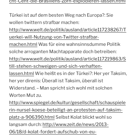
cht-Cent-die-Brasiliens-Zorn-explodieren-lassen.html
Türkei ist auf dem besten Weg nach Europa?: Sie
wollen twittern strafbar machen:
http://www.welt.de/politik/ausland/article117238267/T
uerkei-will-Nutzung-von-Twitter-strafbar-
machen.html
Was für eine wahnsinnsdumme Politik
solche arroganten Machtapparate doch betreiben:
http://www.welt.de/politik/ausland/article117219863/S
till-stehen-schweigen-und-sich-verhaften-
lassen.html
Wie heißt es in der Türkei?: Her yer Taksim,
her yer direnis: Überall ist Taksim, überall ist
Widerstand. – Man spricht sich wohl mit solchen
Worten Mut zu.
http://www.spiegel.de/kultur/gesellschaft/schauspiele
rin-nursel-koese-beteiligt-an-protesten-auf-taksim-
platz-a-906390.html
Selbst Kolat blickt wohl so
langsam durch:
http://www.zeit.de/news/2013-
06/18/d-kolat-fordert-aufschub-von-eu-