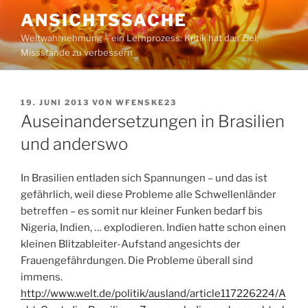
Zum
ANSICHTSSACHE
Inhalt
Weltwahrnehmung – ein Lernprozess: Kritik hat das Ziel,
springen
Missstände zu verbessern
VERÖFFENTLICHT
19. JUNI 2013
VON
WFENSKE23
AM
Auseinandersetzungen in Brasilien
und anderswo
In Brasilien entladen sich Spannungen – und das ist
gefährlich, weil diese Probleme alle Schwellenländer
betreffen – es somit nur kleiner Funken bedarf bis
Nigeria, Indien, … explodieren. Indien hatte schon einen
kleinen Blitzableiter-Aufstand angesichts der
Frauengefährdungen. Die Probleme überall sind
immens.
http://www.welt.de/politik/ausland/article117226224/A