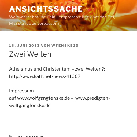
Zum
ANSICHTSSACHE
Inhalt
Weltwahrnehmung – ein Lernprozess: Kritik hat das Ziel,
springen
Missstände zu verbessern
VERÖFFENTLICHT
16. JUNI 2013
VON
WFENSKE23
AM
Zwei Welten
Atheismus und Christentum – zwei Welten?:
http://www.kath.net/news/41667
Impressum
auf
www.wolfgangfenske.de
–
www.predigten-
wolfgangfenske.de