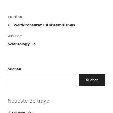
Beitragsnavigation
Vorheriger
ZURÜCK
Beitrag
Weltkirchenrat + Antisemitismus
Nächster
WEITER
Beitrag
Scientology
Suchen
Suchen
Neueste Beiträge