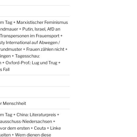
m Tag + Marxistischer Feminismus
andmauer + Putin, Israel, AfD an
 Transpersonen im Frauensport +
y International auf Abwegen /
rundmuster + Frauen zählen nicht +
ingen + Tagesschau:
+ Oxford-Prof.: Lug und Trug +
 Fall
er Menschheit
 Tag + China: Literaturpreis +
lausschuss-Niedersachsen +
 vor dem ersten + Ceuta + Linke
eiten + Wem dienen diese