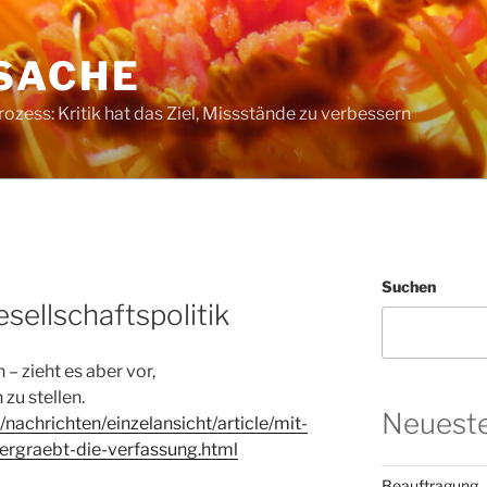
SACHE
ess: Kritik hat das Ziel, Missstände zu verbessern
Suchen
sellschaftspolitik
 – zieht es aber vor,
zu stellen.
Neueste
nachrichten/einzelansicht/article/mit-
ergraebt-die-verfassung.html
Beauftragung