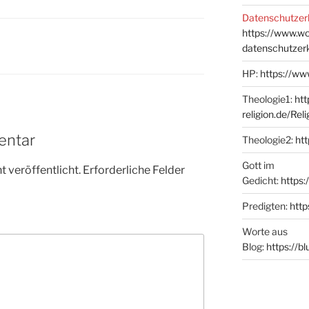
Datenschutzer
https://www.w
datenschutzer
HP:
https://ww
Theologie1:
htt
religion.de/Rel
entar
Theologie2:
htt
Gott im
 veröffentlicht.
Erforderliche Felder
Gedicht:
https:
Predigten:
http
Worte aus
Blog:
https://b