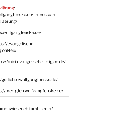
klärung
:
olfgangfenske.de/impressum-
klaerung/
w.wolfgangfenske.de/
ps://evangelische-
igionNeu/
ps://mini.evangelische-religion.de/
//gedichte.wolfgangfenske.de/
s://predigten.wolfgangfenske.de/
lumenwieserich.tumblr.com/