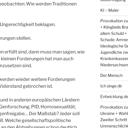
u beobachten: Wie werden Traditionen
KI – Maler
Provokation zu
 Ungerechtigkeit beklagen.
+ Klingbeils Br
allem Schuld +
rungen stellen.
Schade: Amnest
Ideologische G
n erfüllt sind, dann muss man sagen, wie
Jugendliche zw
Krankenkassen 
er kleinen Forderungen hat man auch
Niedersachsens
umzusetzen sind.
Der Mensch
 werden wieder weitere Forderungen
Ich singe dir
Widerstand gebrochen ist.
Entwicklung d
er und in anderen europäischen Ländern
Genforschung, PID, Homosexualität,
Provokation zum
Ukraine + Wah
ogenfreigabe… Der Maßstab? Jeder soll
Zweiter Schritt
ill. Welche gesellschaftspolitische
Unmenschlichk
 an den Abtreibungen schon deutlich.