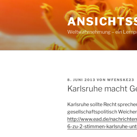
Zum
Inhalt
ANSICHTS
springen
Weltwahrnehmung – ein Lernproz
VERÖFFENTLICHT
8. JUNI 2013
VON
WFENSKE23
AM
Karlsruhe macht Ge
Karlsruhe sollte Recht sprechen
gesellschaftspolitisch Weichen 
http://www.ead.de/nachrichten/
6-zu-2-stimmen-karlsruhe-unt