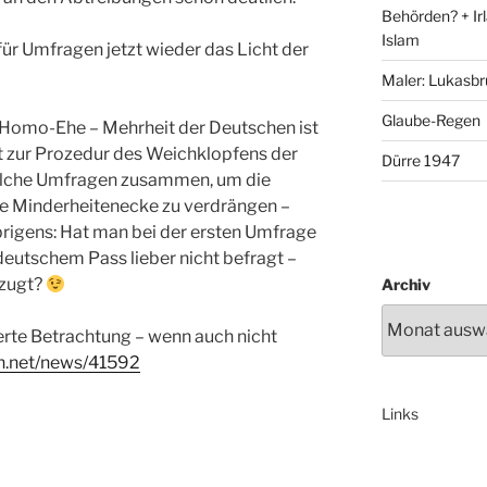
Behörden? + Irl
Islam
für Umfragen jetzt wieder das Licht der
Maler: Lukasbr
Glaube-Regen
r Homo-Ehe – Mehrheit der Deutschen ist
t zur Prozedur des Weichklopfens der
Dürre 1947
olche Umfragen zusammen, um die
ie Minderheitenecke zu verdrängen –
brigens: Hat man bei der ersten Umfrage
deutschem Pass lieber nicht befragt –
rzugt?
Archiv
rte Betrachtung – wenn auch nicht
h.net/news/41592
Links