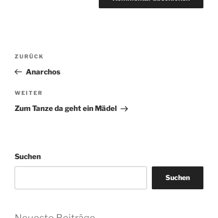
Beitragsnavigation
Vorheriger
ZURÜCK
Beitrag
Anarchos
Nächster
WEITER
Beitrag
Zum Tanze da geht ein Mädel
Suchen
Suchen
Neueste Beiträge