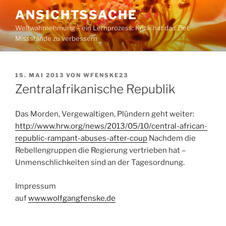
Zum
ANSICHTSSACHE
Inhalt
Weltwahrnehmung – ein Lernprozess: Kritik hat das Ziel,
springen
Missstände zu verbessern
VERÖFFENTLICHT
15. MAI 2013
VON
WFENSKE23
AM
Zentralafrikanische Republik
Das Morden, Vergewaltigen, Plündern geht weiter:
http://www.hrw.org/news/2013/05/10/central-african-
republic-rampant-abuses-after-coup
Nachdem die
Rebellengruppen die Regierung vertrieben hat –
Unmenschlichkeiten sind an der Tagesordnung.
Impressum
auf
www.wolfgangfenske.de