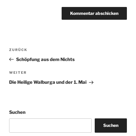
Beitragsnavigation
Vorheriger
ZURÜCK
Beitrag
Schöpfung aus dem Nichts
Nächster
WEITER
Beitrag
Die Heilige Walburga und der 1. Mai
Suchen
Suchen