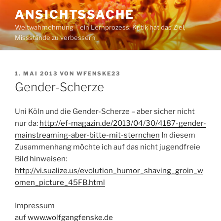
Zum
ANSICHTSSACHE
Inhalt
Weltwahrnehmung – ein Lernprozess: Kritik hat das Ziel,
springen
Missstände zu verbessern
VERÖFFENTLICHT
1. MAI 2013
VON
WFENSKE23
AM
Gender-Scherze
Uni Köln und die Gender-Scherze – aber sicher nicht
nur da:
http://ef-magazin.de/2013/04/30/4187-gender-
mainstreaming-aber-bitte-mit-sternchen
In diesem
Zusammenhang möchte ich auf das nicht jugendfreie
Bild hinweisen:
http://vi.sualize.us/evolution_humor_shaving_groin_w
omen_picture_45FB.html
Impressum
auf
www.wolfgangfenske.de