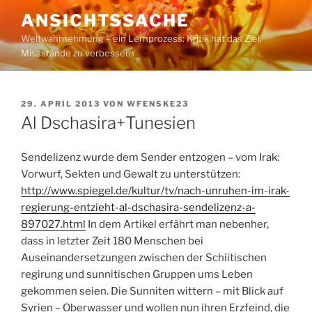
Zum
ANSICHTSSACHE
Inhalt
Weltwahrnehmung – ein Lernprozess: Kritik hat das Ziel,
springen
Missstände zu verbessern
VERÖFFENTLICHT
29. APRIL 2013
VON
WFENSKE23
AM
Al Dschasira+Tunesien
Sendelizenz wurde dem Sender entzogen – vom Irak:
Vorwurf, Sekten und Gewalt zu unterstützen:
http://www.spiegel.de/kultur/tv/nach-unruhen-im-irak-
regierung-entzieht-al-dschasira-sendelizenz-a-
897027.html
In dem Artikel erfährt man nebenher,
dass in letzter Zeit 180 Menschen bei
Auseinandersetzungen zwischen der Schiitischen
regirung und sunnitischen Gruppen ums Leben
gekommen seien. Die Sunniten wittern – mit Blick auf
Syrien – Oberwasser und wollen nun ihren Erzfeind, die