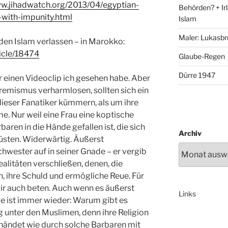
ww.jihadwatch.org/2013/04/egyptian-
Behörden? + Irl
-with-impunity.html
Islam
Maler: Lukasbr
 den Islam verlassen – in Marokko:
icle/18474
Glaube-Regen
Dürre 1947
r einen Videoclip ich gesehen habe. Aber
tremismus verharmlosen, sollten sich ein
ieser Fanatiker kümmern, als um ihre
. Nur weil eine Frau eine koptische
rbaren in die Hände gefallen ist, die sich
Archiv
üsten. Widerwärtig. Äußerst
hwester auf in seiner Gnade – er vergib
alitäten verschließen, denen, die
n, ihre Schuld und ermögliche Reue. Für
wir auch beten. Auch wenn es äußerst
Links
ge ist immer wieder: Warum gibt es
 unter den Muslimen, denn ihre Religion
händet wie durch solche Barbaren mit