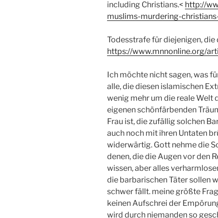
including Christians.<
http://w
muslims-murdering-christians
Todesstrafe für diejenigen, die
https://www.mnnonline.org/art
Ich möchte nicht sagen, was fü
alle, die diesen islamischen Ex
wenig mehr um die reale Welt d
eigenen schönfärbenden Träume
Frau ist, die zufällig solchen Ba
auch noch mit ihren Untaten br
widerwärtig. Gott nehme die Sc
denen, die die Augen vor den Re
wissen, aber alles verharmlose
die barbarischen Täter sollen 
schwer fällt. meine größte Fra
keinen Aufschrei der Empörung
wird durch niemanden so gesc