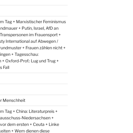
m Tag + Marxistischer Feminismus
andmauer + Putin, Israel, AfD an
 Transpersonen im Frauensport +
y International auf Abwegen /
rundmuster + Frauen zählen nicht +
ingen + Tagesschau:
+ Oxford-Prof.: Lug und Trug +
 Fall
er Menschheit
 Tag + China: Literaturpreis +
lausschuss-Niedersachsen +
 vor dem ersten + Ceuta + Linke
eiten + Wem dienen diese