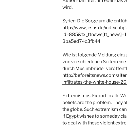
Aktion dahinter, um eben das z
wird.
Syrien: Die Sorge um die entfüh
http://www.jesus.de/index.php
id=885&tx_ttnews[tt_news]
8ba5ed74c3fb44
Wie ist folgende Meldung einzu
von verschiedenen Seiten eine 
durch Muslimbrüder veröffentli
http://beforeitsnews.com/alt
infiltrates-the-white-house-2
Extremismus-Export in alle Wel
beliefs are the problem. They a
the globe. Such extremism canno
if Egypt wishes to someday claim 
to deal with these violent extre