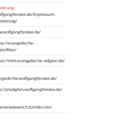
klärung
:
olfgangfenske.de/impressum-
klaerung/
w.wolfgangfenske.de/
ps://evangelische-
igionNeu/
ps://mini.evangelische-religion.de/
//gedichte.wolfgangfenske.de/
s://predigten.wolfgangfenske.de/
lumenwieserich.tumblr.com/