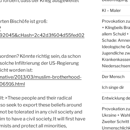
u fördern, dass der Krieg ausgeweitet
KI – Maler
Provokation zu
rten Bischöfe ist groß:
+ Klingbeils Br
?
allem Schuld +
=192045&cHash=2c42d3f604d55fed02
Schade: Amnest
Ideologische G
Jugendliche zw
ordnen? Könnte richtig sein, da schon
Krankenkassen 
solche Infiltrierung der US-Regierung
Niedersachsens
cht worden ist:
Der Mensch
ernative/2013/03/muslim-brotherhood-
606916.html
Ich singe dir
t: >These people and their radical
Entwicklung d
lso seek to export these beliefs around
Provokation zum
t be tolerated in any civil society and
Ukraine + Wah
to have a civil society, It will first have
Zweiter Schritt
mists and protect all minorities,
Unmenschlichk