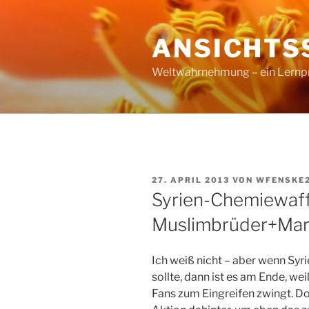
Zum
Inhalt
ANSICHTS
springen
Weltwahrnehmung – ein Lernproz
VERÖFFENTLICHT
27. APRIL 2013
VON
WFENSKE
AM
Syrien-Chemiewaf
Muslimbrüder+Mar
Ich weiß nicht – aber wenn Syr
sollte, dann ist es am Ende, weil
Fans zum Eingreifen zwingt. D