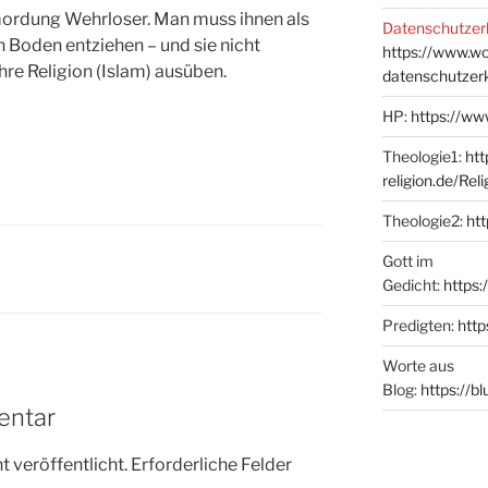
mordung Wehrloser. Man muss ihnen als
Datenschutzer
Boden entziehen – und sie nicht
https://www.w
hre Religion (Islam) ausüben.
datenschutzer
HP:
https://ww
Theologie1:
htt
religion.de/Rel
Theologie2:
htt
Gott im
Gedicht:
https:
Predigten:
http
Worte aus
Blog:
https://b
entar
 veröffentlicht.
Erforderliche Felder