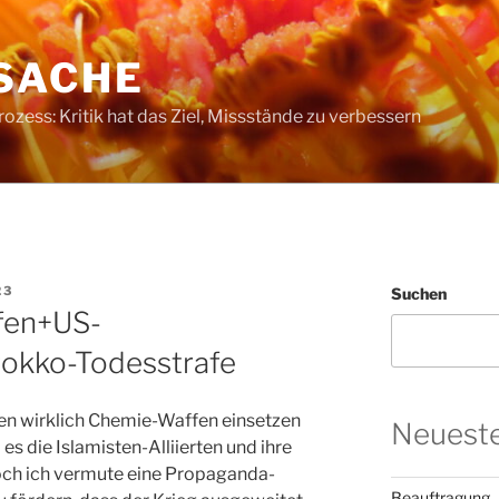
SACHE
ess: Kritik hat das Ziel, Missstände zu verbessern
23
Suchen
fen+US-
okko-Todesstrafe
ien wirklich Chemie-Waffen einsetzen
Neueste
 es die Islamisten-Alliierten und ihre
och ich vermute eine Propaganda-
Beauftragung