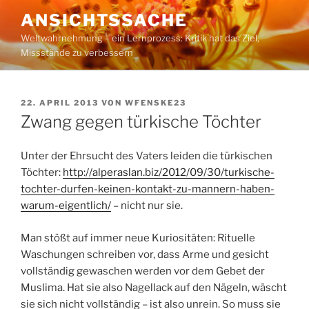
Zum
ANSICHTSSACHE
Inhalt
Weltwahrnehmung – ein Lernprozess: Kritik hat das Ziel,
springen
Missstände zu verbessern
VERÖFFENTLICHT
22. APRIL 2013
VON
WFENSKE23
AM
Zwang gegen türkische Töchter
Unter der Ehrsucht des Vaters leiden die türkischen
Töchter:
http://alperaslan.biz/2012/09/30/turkische-
tochter-durfen-keinen-kontakt-zu-mannern-haben-
warum-eigentlich/
– nicht nur sie.
Man stößt auf immer neue Kuriositäten: Rituelle
Waschungen schreiben vor, dass Arme und gesicht
vollständig gewaschen werden vor dem Gebet der
Muslima. Hat sie also Nagellack auf den Nägeln, wäscht
sie sich nicht vollständig – ist also unrein. So muss sie