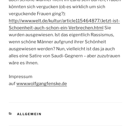
könnten sich vergucken (ob es wirklich um sich
verguckende Frauen ging?):
http://www.welt.de/kultur/article115464877/Jetzt-ist-
Schoenheit-auch-schon-ein-Verbrechen.html
Sie
wurden ausgewiesen. Ist das eigentlich Rassismus,
wenn schöne Männer aufgrund ihrer Schönheit
ausgewiesen werden? Nun, vielleicht ist das ja auch
alles eine Satire von Saudi-Gegnern – aber zuzutrauen
wäre es ihnen.
Impressum
auf
www.wolfgangfenske.de
KATEGORIEN
ALLGEMEIN