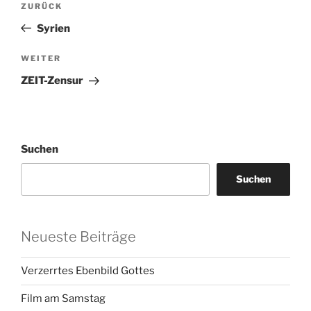
Vorheriger
ZURÜCK
Beitrag
Syrien
Nächster
WEITER
Beitrag
ZEIT-Zensur
Suchen
Suchen
Neueste Beiträge
Verzerrtes Ebenbild Gottes
Film am Samstag