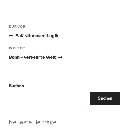
Beitragsnavigation
Vorheriger
ZURÜCK
Beitrag
Palästinenser-Logik
Nächster
WEITER
Beitrag
Bonn – verkehrte Welt
Suchen
Suchen
Neueste Beiträge