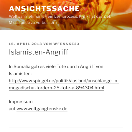
Zum
ANSICHTSSACHE
Inhalt
Weltwahrnehmung – ein Lernprozess: Kritik hat das Ziel,
springen
Missstände zu verbessern
VERÖFFENTLICHT
15. APRIL 2013
VON
WFENSKE23
AM
Islamisten-Angriff
In Somalia gab es viele Tote durch Angriff von
Islamisten:
http://www.spiegel.de/politik/ausland/anschlaege-in-
mogadischu-fordern-25-tote-a-894304.html
Impressum
auf
www.wolfgangfenske.de