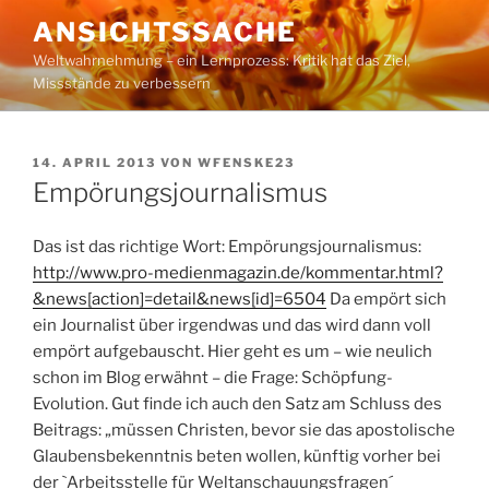
Zum
ANSICHTSSACHE
Inhalt
Weltwahrnehmung – ein Lernprozess: Kritik hat das Ziel,
springen
Missstände zu verbessern
VERÖFFENTLICHT
14. APRIL 2013
VON
WFENSKE23
AM
Empörungsjournalismus
Das ist das richtige Wort: Empörungsjournalismus:
http://www.pro-medienmagazin.de/kommentar.html?
&news[action]=detail&news[id]=6504
Da empört sich
ein Journalist über irgendwas und das wird dann voll
empört aufgebauscht. Hier geht es um – wie neulich
schon im Blog erwähnt – die Frage: Schöpfung-
Evolution. Gut finde ich auch den Satz am Schluss des
Beitrags: „müssen Christen, bevor sie das apostolische
Glaubensbekenntnis beten wollen, künftig vorher bei
der `Arbeitsstelle für Weltanschauungsfragen´