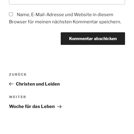
Name, E-Mail-Adresse und Website in diesem
Browser für meinen nächsten Kommentar speichern.
Beitragsnavigation
Vorheriger
ZURÜCK
Beitrag
Christen und Leiden
Nächster
WEITER
Beitrag
Woche für das Leben