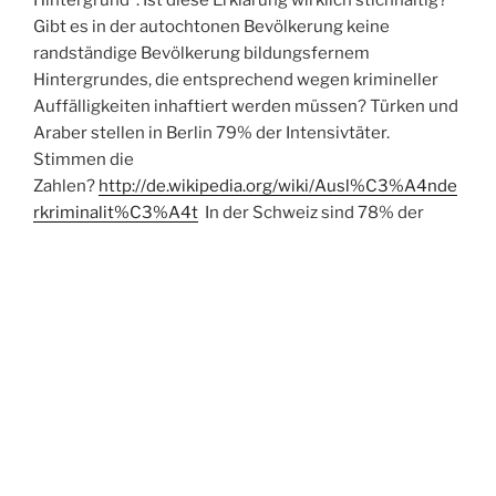
Hintergrund“. Ist diese Erklärung wirklich stichhaltig?
Gibt es in der autochtonen Bevölkerung keine
randständige Bevölkerung bildungsfernem
Hintergrundes, die entsprechend wegen krimineller
Auffälligkeiten inhaftiert werden müssen? Türken und
Araber stellen in Berlin 79% der Intensivtäter.
Stimmen die
Zahlen?
http://de.wikipedia.org/wiki/Ausl%C3%A4nde
rkriminalit%C3%A4t
In der Schweiz sind 78% der
Inhaftierten Ausländer (darunter gehören auch
Deutsche) Das zu benennen hat nichts mit
Ausländerfeindlichkeit zu tun – bin ich ja auch ein
halber. Es hat mit der Frage zu tun, ob die
Verantwortlichen in der Gesellschaft sich genügend
Mühe geben, diesen Missständen gegenzusteuern.
Diese Studie meint, dass ein komplexer
Zusammenhang bestünde zwischen Herkunftsländern,
Situationen vor Ort… (8) – sieht aber dann im