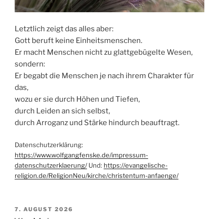
Letztlich zeigt das alles aber:
Gott beruft keine Einheitsmenschen.
Er macht Menschen nicht zu glattgebügelte Wesen,
sondern:
Er begabt die Menschen je nach ihrem Charakter für
das,
wozu er sie durch Höhen und Tiefen,
durch Leiden an sich selbst,
durch Arroganz und Stärke hindurch beauftragt.
Datenschutzerklärung:
https://www.wolfgangfenske.de/impressum-
datenschutzerklaerung/
Und:
https://evangelische-
religion.de/ReligionNeu/kirche/christentum-anfaenge/
VERÖFFENTLICHT
7. AUGUST 2026
AM