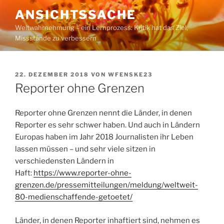
Zum
ANSICHTSSACHE
Inhalt
Weltwahrnehmung – ein Lernprozess: Kritik hat das Ziel,
springen
Missstände zu verbessern
VERÖFFENTLICHT
22. DEZEMBER 2018
VON
WFENSKE23
AM
Reporter ohne Grenzen
Reporter ohne Grenzen nennt die Länder, in denen
Reporter es sehr schwer haben. Und auch in Ländern
Europas haben im Jahr 2018 Journalisten ihr Leben
lassen müssen – und sehr viele sitzen in
verschiedensten Ländern in
Haft:
https://www.reporter-ohne-
grenzen.de/pressemitteilungen/meldung/weltweit-
80-medienschaffende-getoetet/
Länder, in denen Reporter inhaftiert sind, nehmen es