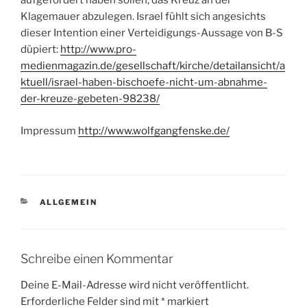
aufgefordert haben sollen, das Kreuz an der
Klagemauer abzulegen. Israel fühlt sich angesichts
dieser Intention einer Verteidigungs-Aussage von B-S
düpiert:
http://www.pro-
medienmagazin.de/gesellschaft/kirche/detailansicht/a
ktuell/israel-haben-bischoefe-nicht-um-abnahme-
der-kreuze-gebeten-98238/
Impressum
http://www.wolfgangfenske.de/
KATEGORIEN
ALLGEMEIN
Schreibe einen Kommentar
Deine E-Mail-Adresse wird nicht veröffentlicht.
Erforderliche Felder sind mit
*
markiert