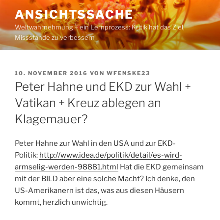
Zum
ANSICHTSSACHE
Inhalt
Weltwahrnehmung – ein Lernprozess: Kritik hat das Ziel,
springen
Missstände zu verbessern
VERÖFFENTLICHT
10. NOVEMBER 2016
VON
WFENSKE23
AM
Peter Hahne und EKD zur Wahl +
Vatikan + Kreuz ablegen an
Klagemauer?
Peter Hahne zur Wahl in den USA und zur EKD-
Politik:
http://www.idea.de/politik/detail/es-wird-
armselig-werden-98881.html
Hat die EKD gemeinsam
mit der BILD aber eine solche Macht? Ich denke, den
US-Amerikanern ist das, was aus diesen Häusern
kommt, herzlich unwichtig.