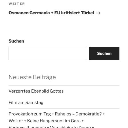
Nächster
WEITER
Beitrag
Osmanen Germania + EU kritisiert Türkei
Suchen
Suchen
Neueste Beiträge
Verzerrtes Ebenbild Gottes
Film am Samstag
Provokation zum Tag + Ruhelos – Demokratie? +
Wetter + Keine Hungersnot im Gaza +
Vergewaltigungen + Verschleierte Demo +