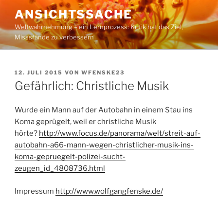
Zum
ANSICHTSSACHE
Inhalt
Weltwahrnehmung – ein Lernprozess: Kritik hat das Ziel,
springen
Missstände zu verbessern
VERÖFFENTLICHT
12. JULI 2015
VON
WFENSKE23
AM
Gefährlich: Christliche Musik
Wurde ein Mann auf der Autobahn in einem Stau ins
Koma geprügelt, weil er christliche Musik
hörte?
http://www.focus.de/panorama/welt/streit-auf-
autobahn-a66-mann-wegen-christlicher-musik-ins-
koma-gepruegelt-polizei-sucht-
zeugen_id_4808736.html
Impressum
http://www.wolfgangfenske.de/