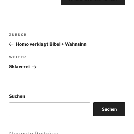
Beitragsnavigation
Vorheriger
ZURÜCK
Beitrag
Homo verklagt Bibel + Wahnsinn
Nächster
WEITER
Beitrag
Sklaverei
Suchen
Suchen
Neueste Beiträge