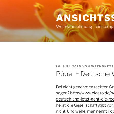
Zum
Inhalt
ANSICHTS
springen
Weltwahrnehmung – ein Lernproz
VERÖFFENTLICHT
10. JULI 2015
VON
WFENSKE23
AM
Pöbel + Deutsche
Bei nicht genehmen rechten G
sagen?
http://www.cicero.de/be
deutschland-jetzt-geht-die-rec
heißt, die Gesellschaft gibt v
nicht. Und wehe, man nennt Pö