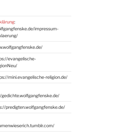
klärung
:
olfgangfenske.de/impressum-
klaerung/
w.wolfgangfenske.de/
ps://evangelische-
igionNeu/
ps://mini.evangelische-religion.de/
//gedichte.wolfgangfenske.de/
s://predigten.wolfgangfenske.de/
lumenwieserich.tumblr.com/