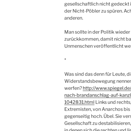
gesellschaftlich nicht gedeck
der Nicht-Pöbler zu spüren. Ac
anderen.
Man sollte in der Politik wied
zurückkommen, damit nicht ba
Unmenschen veröffentlicht we
*
Was sind das denn für Leute, d
Widerstandsbewegung nennen 
werfen?
http://www.spiegel.de
nach-brandanschlag-auf-kan
1042831.html
Links und rechts,
Extremisten, von Anarchos bis 
gegenseitig hoch. Übel. Sie ver
Gesellschaft zu destabilisiere
in denen sich die rechten und 