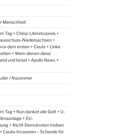
er Menschheit
 Tag + China: Literaturpreis +
lausschuss-Niedersachsen +
 vor dem ersten + Ceuta + Linke
eiten + Wem dienen diese
and und Israel + Apollo News +
uder / Nazarener
m Tag + Nun danket alle Gott + U-
limaanlage + EU-
ung + Nicht-Demokraten treiben
l + Ceuta-Invasoren – Schande für