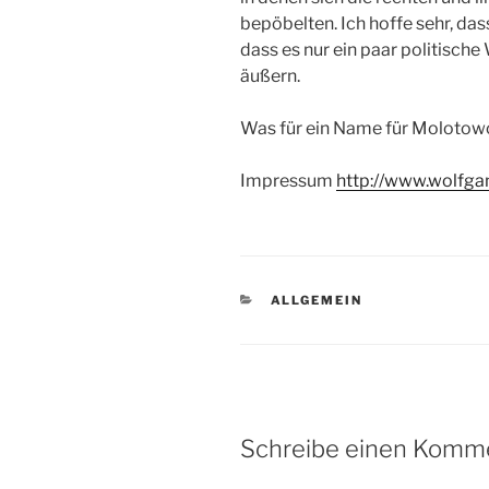
bepöbelten. Ich hoffe sehr, das
dass es nur ein paar politische
äußern.
Was für ein Name für Molotow
Impressum
http://www.wolfga
KATEGORIEN
ALLGEMEIN
Schreibe einen Komm