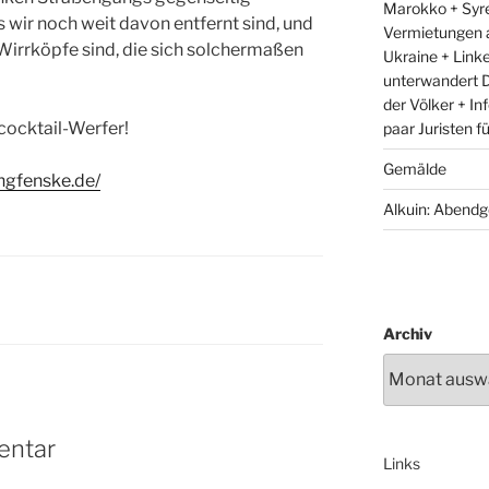
Marokko + Syre
s wir noch weit davon entfernt sind, und
Vermietungen 
 Wirrköpfe sind, die sich solchermaßen
Ukraine + Link
unterwandert D
der Völker + In
cocktail-Werfer!
paar Juristen f
Gemälde
ngfenske.de/
Alkuin: Abendg
Archiv
entar
Links