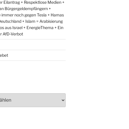
r Eilantrag + Respektlose Medien +
an Bürgergeldempfängern +
e immer noch gegen Tesla + Hamas
eutschland + Islam = Arabisierung
fos aus Israel + EnergieThema + Ein
ür AfD-Verbot
ebet