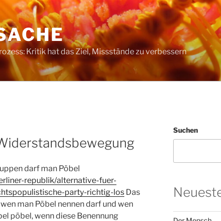
SACHE
ess: Kritik hat das Ziel, Missstände zu verbessern
Suchen
 Widerstandsbewegung
ruppen darf man Pöbel
rliner-republik/alternative-fuer-
Neueste
htspopulistische-party-richtig-los
Das
or, wen man Pöbel nennen darf und wen
bel pöbel, wenn diese Benennung
Der Mensch