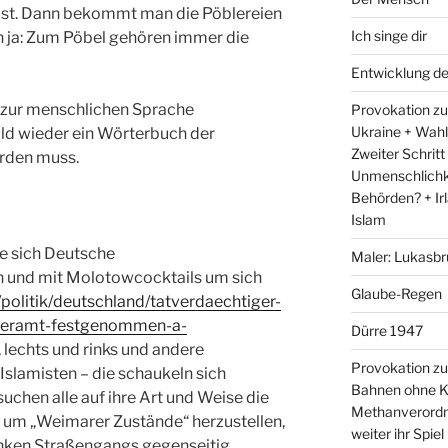
t ist. Dann bekommt man die Pöblereien
Ich singe dir
h ja: Zum Pöbel gehören immer die
Entwicklung d
er zur menschlichen Sprache
Provokation zum
Ukraine + Wah
ld wieder ein Wörterbuch der
Zweiter Schritt
rden muss.
Unmenschlichk
Behörden? + Irl
Islam
ie sich Deutsche
Maler: Lukasbr
und mit Molotowcocktails um sich
Glaube-Regen
/politik/deutschland/tatverdaechtiger-
zleramt-festgenommen-a-
Dürre 1947
 lechts und rinks und andere
Provokation zu
Islamisten – die schaukeln sich
Bahnen ohne K
suchen alle auf ihre Art und Weise die
Methanverordn
n, um „Weimarer Zustände“ herzustellen,
weiter ihr Spie
linken Straßengangs gegenseitig