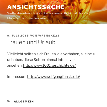
Zum
ANSICHTSSACHE
Inhalt
Weltwahrnehmung – ein Lernprozess: Kritik hat das Ziel,
springen
Missstände zu verbessern
VERÖFFENTLICHT
9. JULI 2015
VON
WFENSKE23
AM
Frauen und Urlaub
Vielleicht sollten sich Frauen, die vorhaben, alleine zu
urlauben, diese Seiten einmal intensiver
ansehen:
http://www.1001geschichte.de/
Impressum
http://www.wolfgangfenske.de/
KATEGORIEN
ALLGEMEIN