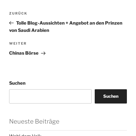
Beitragsnavigation
Vorheriger
ZURÜCK
Beitrag
Tolle Blog-Aussichten + Angebot an den Prinzen
von Saudi Arabien
Nächster
WEITER
Beitrag
Chinas Börse
Suchen
Suchen
Neueste Beiträge