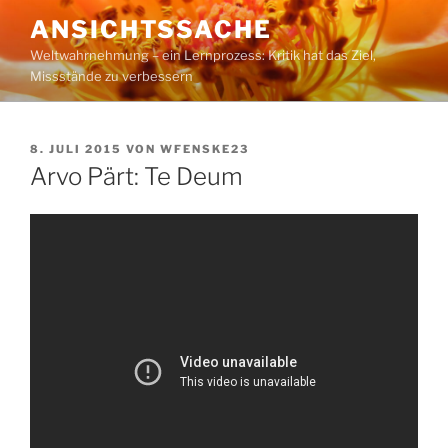
Zum
ANSICHTSSACHE
Inhalt
Weltwahrnehmung – ein Lernprozess: Kritik hat das Ziel,
springen
Missstände zu verbessern
VERÖFFENTLICHT
8. JULI 2015
VON
WFENSKE23
AM
Arvo Pärt: Te Deum