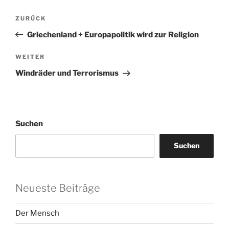
Beitragsnavigation
Vorheriger
ZURÜCK
Beitrag
Griechenland + Europapolitik wird zur Religion
Nächster
WEITER
Beitrag
Windräder und Terrorismus
Suchen
Suchen
Neueste Beiträge
Der Mensch