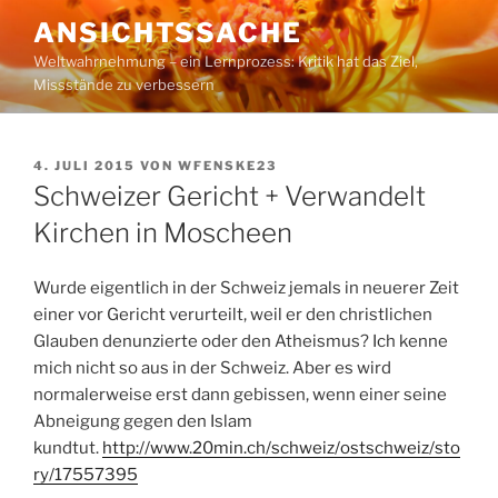
Zum
ANSICHTSSACHE
Inhalt
Weltwahrnehmung – ein Lernprozess: Kritik hat das Ziel,
springen
Missstände zu verbessern
VERÖFFENTLICHT
4. JULI 2015
VON
WFENSKE23
AM
Schweizer Gericht + Verwandelt
Kirchen in Moscheen
Wurde eigentlich in der Schweiz jemals in neuerer Zeit
einer vor Gericht verurteilt, weil er den christlichen
Glauben denunzierte oder den Atheismus? Ich kenne
mich nicht so aus in der Schweiz. Aber es wird
normalerweise erst dann gebissen, wenn einer seine
Abneigung gegen den Islam
kundtut.
http://www.20min.ch/schweiz/ostschweiz/sto
ry/17557395