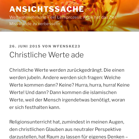
Zum
ANSICHTSSACHE
Inhalt
Weltwahrnehmung – ein Lernprozess: Kritik hat das Ziel,
springen
Missstände zu verbessern
VERÖFFENTLICHT
26. JUNI 2015
VON
WFENSKE23
AM
Christliche Werte ade
Christliche Werte werden zurückgedrängt. Die einen
werden jubeln. Andere werden sich fragen: Welche
Werte kommen dann? Keine? Hurra, hurra, hurra! Keine
Werte! Und dann? Dann kommen die islamischen
Werte, weil der Mensch irgendetwas benötigt, woran
er sich festhalten kann.
Religionsunterricht hat, zumindest in meinen Augen,
den christlichen Glauben aus neutraler Perspektive
darzustellen, hat Raum zu lassen für eigenes Denken –