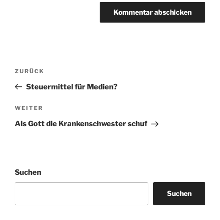
Beitragsnavigation
Vorheriger
ZURÜCK
Beitrag
Steuermittel für Medien?
Nächster
WEITER
Beitrag
Als Gott die Krankenschwester schuf
Suchen
Suchen