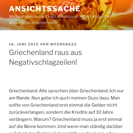
Zum
ANSICHTSSACHE
Inhalt
Weltwahrnehmung – ein Lernprozess: Kritik hat das Ziel,
springen
Missstände zu verbessern
VERÖFFENTLICHT
16. JUNI 2015
VON
WFENSKE23
AM
Griechenland raus aus
Negativschlagzeilen!
Griechenland: Alle sprechen über Griechenland. Ich nur
am Rande. Nun gebe ich auch meinen Ouzo dazu. Man
sollte von Griechenland erst einmal die Gelder nicht
zurückverlangen, sondern die Kredite auf 10 Jahre
verlängern. Warum? Griechenland muss ja erst einmal
auf die Beine kommen. Und wenn man ständig darüber