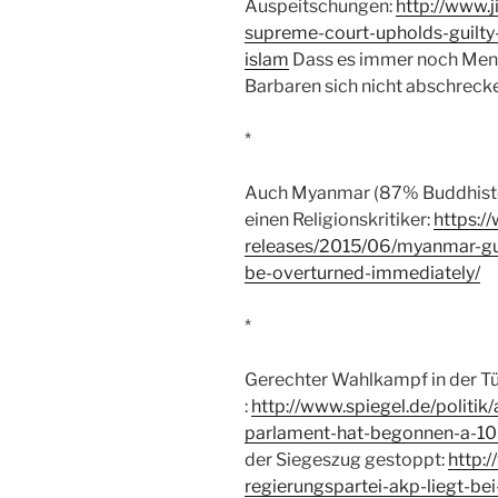
Auspeitschungen:
http://www.
supreme-court-upholds-guilty-
islam
Dass es immer noch Mensc
Barbaren sich nicht abschrecke
*
Auch Myanmar (87% Buddhisten
einen Religionskritiker:
https:/
releases/2015/06/myanmar-guil
be-overturned-immediately/
*
Gerechter Wahlkampf in der Tü
:
http://www.spiegel.de/politik
parlament-hat-begonnen-a-1
der Siegeszug gestoppt:
http:/
regierungspartei-akp-liegt-be