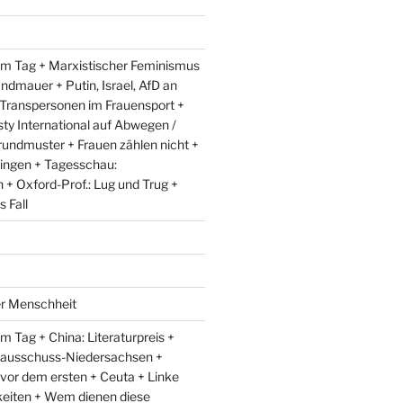
m Tag + Marxistischer Feminismus
andmauer + Putin, Israel, AfD an
 Transpersonen im Frauensport +
y International auf Abwegen /
rundmuster + Frauen zählen nicht +
ingen + Tagesschau:
+ Oxford-Prof.: Lug und Trug +
 Fall
er Menschheit
 Tag + China: Literaturpreis +
lausschuss-Niedersachsen +
 vor dem ersten + Ceuta + Linke
eiten + Wem dienen diese