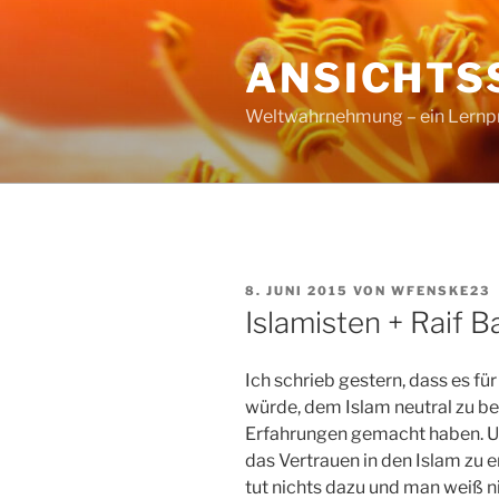
Zum
Inhalt
ANSICHTS
springen
Weltwahrnehmung – ein Lernproz
VERÖFFENTLICHT
8. JUNI 2015
VON
WFENSKE23
AM
Islamisten + Raif B
Ich schrieb gestern, dass es f
würde, dem Islam neutral zu be
Erfahrungen gemacht haben. Und
das Vertrauen in den Islam zu e
tut nichts dazu und man weiß n