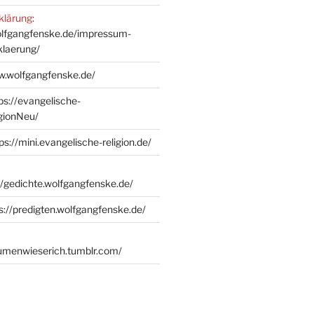
klärung
:
olfgangfenske.de/impressum-
klaerung/
w.wolfgangfenske.de/
ps://evangelische-
igionNeu/
ps://mini.evangelische-religion.de/
//gedichte.wolfgangfenske.de/
s://predigten.wolfgangfenske.de/
lumenwieserich.tumblr.com/