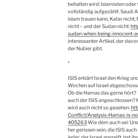
behalten wird: Islamisten oder 
vollständig aufgezählt. Saudi 
islam trauen kann, Katar nicht, 
nicht – und der Sudan nicht:
htt
sudan-when-being-innocent-a
interessanter Artikel, der davo
der Nubier gibt.
*
ISIS erklärt Israel den Krieg un
Wochen auf Israel abgeschoss
Ob die Hamas das gerne hört? 
auch der ISIS angeschlossen? Ka
wird auch nicht so gesehen.
htt
Conflict/Analysis-Hamas-is-no
405263
Wie dem auch sei: Uns
her gerissen sein, die ISIS auc
jeder, der Israel angreift, hat i