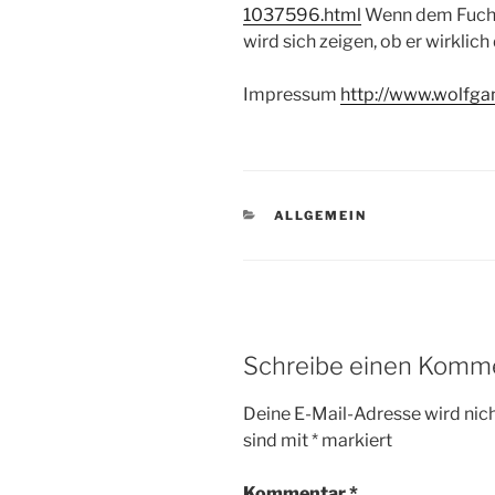
1037596.html
Wenn dem Fuchs n
wird sich zeigen, ob er wirklic
Impressum
http://www.wolfga
KATEGORIEN
ALLGEMEIN
Schreibe einen Komm
Deine E-Mail-Adresse wird nicht
sind mit
*
markiert
Kommentar
*