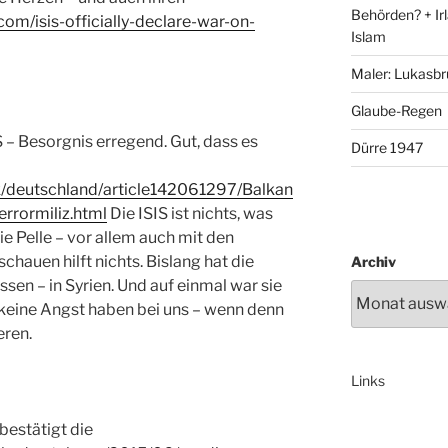
Behörden? + Irl
com/isis-officially-declare-war-on-
Islam
Maler: Lukasbr
Glaube-Regen
IS – Besorgnis erregend. Gut, dass es
Dürre 1947
ik/deutschland/article142061297/Balkan
errormiliz.html
Die ISIS ist nichts, was
die Pelle – vor allem auch mit den
hauen hilft nichts. Bislang hat die
Archiv
ssen – in Syrien. Und auf einmal war sie
 keine Angst haben bei uns – wenn denn
eren.
Links
bestätigt die