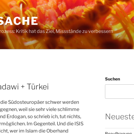
SACHE
ess: Kritik hat das Ziel, Missstände zu verbessern
Suchen
adawi + Türkei
ür die Südosteuropäer schwer werden
gegnen, weil sie sehr viele schlimme
Neueste
 Erdogan, so schrieb ich, tut nichts,
rmöglichen. Im Gegenteil. Und die ISIS
icht, wer im Islam die Oberhand
Beauftragung