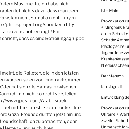
freiere Muslime. Ja, ich habe nicht
KI – Maler
Arabien tut nichts dazu, dass man dem
Pakistan nicht, Somalia nicht, Libyen
Provokation zu
p://philosproject.org/snookered-by-
+ Klingbeils Br
s-a-dove-is-not-enough/
Ein
allem Schuld +
n spricht, dass es eine Befreiungsgruppe
Schade: Amnest
Ideologische G
Jugendliche zw
Krankenkassen 
Niedersachsens
d meint, die Raketen, die in den letzten
Der Mensch
en wurden, seien von ihnen gekommen.
Ich singe dir
Oder hat sich die Hamas inzwischen
nn ich mir nicht so recht vorstellen,
Entwicklung d
p://www.jpost.com/Arab-Israeli-
t-behind-the-latest-Gazan-rocket-fire-
Provokation zum
Ukraine + Wah
ere Gaza-Freunde dürften jetzt hin und
Zweiter Schritt
h freundschaftlich zu betrachten, denn
Unmenschlichk
hre Herzen – und auch ihren