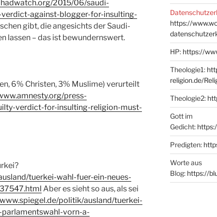
jihadwatch.org/2015/06/saudi-
Datenschutzer
verdict-against-blogger-for-insulting-
https://www.w
hen gibt, die angesichts der Saudi-
datenschutzer
n lassen – das ist bewundernswert.
HP:
https://ww
Theologie1:
htt
religion.de/Rel
, 6% Christen, 3% Muslime) verurteilt
/www.amnesty.org/press-
Theologie2:
htt
ty-verdict-for-insulting-religion-must-
Gott im
Gedicht:
https:
Predigten:
http
Worte aus
rkei?
Blog:
https://b
/ausland/tuerkei-wahl-fuer-ein-neues-
037547.html
Aber es sieht so aus, als sei
/www.spiegel.de/politik/ausland/tuerkei-
i-parlamentswahl-vorn-a-