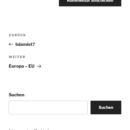
Beitragsnavigation
Vorheriger
ZURÜCK
Beitrag
Islamist?
Nächster
WEITER
Beitrag
Europa – EU
Suchen
Suchen