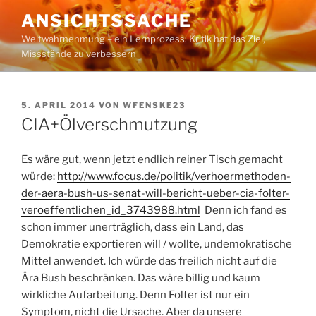
Zum
ANSICHTSSACHE
Inhalt
Weltwahrnehmung – ein Lernprozess: Kritik hat das Ziel,
springen
Missstände zu verbessern
VERÖFFENTLICHT
5. APRIL 2014
VON
WFENSKE23
AM
CIA+Ölverschmutzung
Es wäre gut, wenn jetzt endlich reiner Tisch gemacht
würde:
http://www.focus.de/politik/verhoermethoden-
der-aera-bush-us-senat-will-bericht-ueber-cia-folter-
veroeffentlichen_id_3743988.html
Denn ich fand es
schon immer unerträglich, dass ein Land, das
Demokratie exportieren will / wollte, undemokratische
Mittel anwendet. Ich würde das freilich nicht auf die
Ära Bush beschränken. Das wäre billig und kaum
wirkliche Aufarbeitung. Denn Folter ist nur ein
Symptom, nicht die Ursache. Aber da unsere