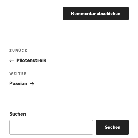
Beitragsnavigation
Vorheriger
ZURÜCK
Beitrag
Pilotenstreik
Nächster
WEITER
Beitrag
Passion
Suchen
Suchen