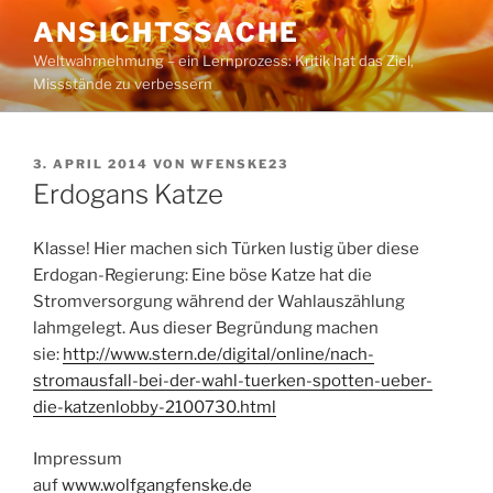
Zum
ANSICHTSSACHE
Inhalt
Weltwahrnehmung – ein Lernprozess: Kritik hat das Ziel,
springen
Missstände zu verbessern
VERÖFFENTLICHT
3. APRIL 2014
VON
WFENSKE23
AM
Erdogans Katze
Klasse! Hier machen sich Türken lustig über diese
Erdogan-Regierung: Eine böse Katze hat die
Stromversorgung während der Wahlauszählung
lahmgelegt. Aus dieser Begründung machen
sie:
http://www.stern.de/digital/online/nach-
stromausfall-bei-der-wahl-tuerken-spotten-ueber-
die-katzenlobby-2100730.html
Impressum
auf
www.wolfgangfenske.de