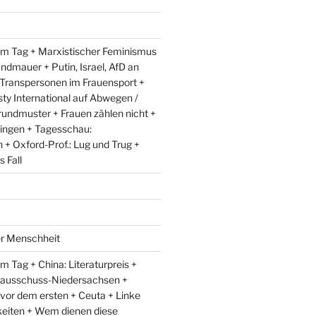
m Tag + Marxistischer Feminismus
andmauer + Putin, Israel, AfD an
 Transpersonen im Frauensport +
y International auf Abwegen /
rundmuster + Frauen zählen nicht +
ingen + Tagesschau:
+ Oxford-Prof.: Lug und Trug +
 Fall
er Menschheit
 Tag + China: Literaturpreis +
lausschuss-Niedersachsen +
 vor dem ersten + Ceuta + Linke
eiten + Wem dienen diese