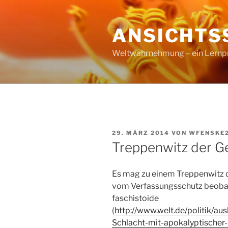
Zum
Inhalt
ANSICHTS
springen
Weltwahrnehmung – ein Lernproz
VERÖFFENTLICHT
29. MÄRZ 2014
VON
WFENSKE
AM
Treppenwitz der G
Es mag zu einem Treppenwitz 
vom Verfassungsschutz beobac
faschistoide
(
http://www.welt.de/politik/au
Schlacht-mit-apokalyptischer