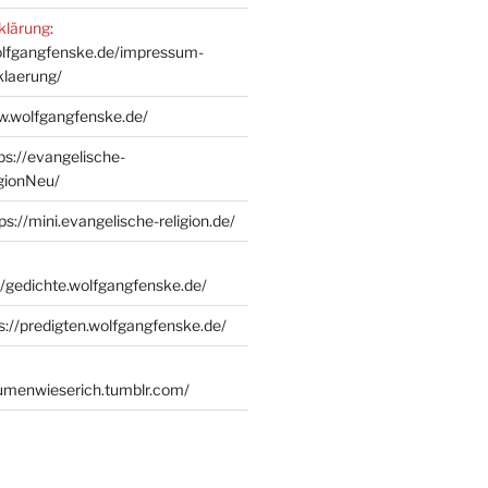
klärung
:
olfgangfenske.de/impressum-
klaerung/
w.wolfgangfenske.de/
ps://evangelische-
igionNeu/
ps://mini.evangelische-religion.de/
//gedichte.wolfgangfenske.de/
s://predigten.wolfgangfenske.de/
lumenwieserich.tumblr.com/