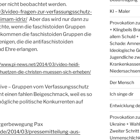
ber nicht beobachtet werden.
KI – Maler
03/video-fragen-zur-verfassungsschutz-
-imam-idriz/
Aber das wird nur dann zu
Provokation zu
hte, wenn die faschistoiden Gruppen
+ Klingbeils Br
kommen die faschistoiden Gruppen die
allem Schuld +
nigen, die die antifaschistoiden
Schade: Amnest
 Ehre erlangen.
Ideologische G
Jugendliche zw
Krankenkassen 
//www.pi-news.net/2014/03/video-heidi-
Niedersachsens
uetzen-die-christen-muessen-sich-erheben/
Der Mensch
ative – Gruppen vom Verfassungsschutz
Ich singe dir
 einen fahlen Beigeschmack, weil es so
 mögliche politische Konkurrenten auf
Entwicklung d
Provokation zum
Ukraine + Wah
ürgerbewegung Pax
Zweiter Schritt
.de/2014/03/pressemitteilung-aus-
Unmenschlichk