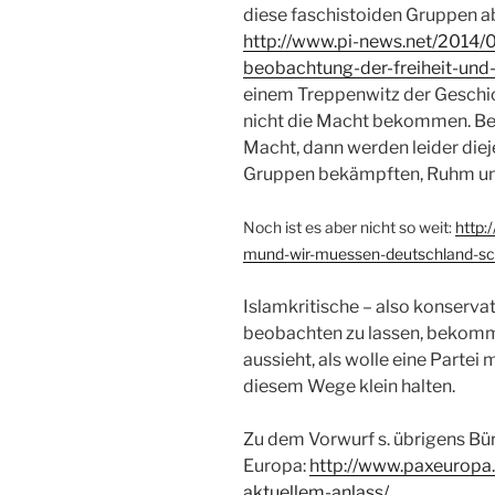
diese faschistoiden Gruppen a
http://www.pi-news.net/2014/
beobachtung-der-freiheit-und
einem Treppenwitz der Geschic
nicht die Macht bekommen. Be
Macht, dann werden leider dieje
Gruppen bekämpften, Ruhm und
Noch ist es aber nicht so weit:
http:
mund-wir-muessen-deutschland-sch
Islamkritische – also konserv
beobachten zu lassen, bekommt
aussieht, als wolle eine Partei
diesem Wege klein halten.
Zu dem Vorwurf s. übrigens B
Europa:
http://www.paxeuropa
aktuellem-anlass/