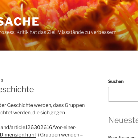
SACHE
ess: Kritik hat das Ziel, Missstände zu verbessern
23
Suchen
eschichte
der Geschichte werden, dass Gruppen
htet werden, die sich gegen
Neueste
sland/article126302616/Vor-einer-
-Dimension.html
) Gruppen wenden –
Beauftragung