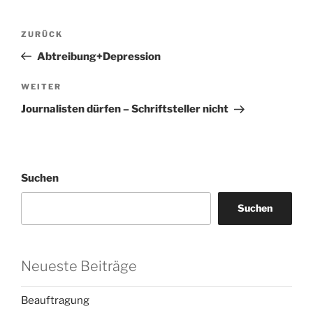
Beitragsnavigation
Vorheriger
ZURÜCK
Beitrag
Abtreibung+Depression
Nächster
WEITER
Beitrag
Journalisten dürfen – Schriftsteller nicht
Suchen
Suchen
Neueste Beiträge
Beauftragung