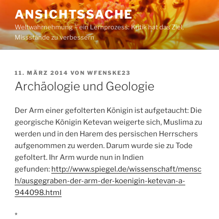
Zum
ANSICHTSSACHE
Inhalt
Weltwahrnehmung – ein Lernprozess: Kritik hat das Ziel,
springen
Missstände zu verbessern
VERÖFFENTLICHT
11. MÄRZ 2014
VON
WFENSKE23
AM
Archäologie und Geologie
Der Arm einer gefolterten Königin ist aufgetaucht: Die
georgische Königin Ketevan weigerte sich, Muslima zu
werden und in den Harem des persischen Herrschers
aufgenommen zu werden. Darum wurde sie zu Tode
gefoltert. Ihr Arm wurde nun in Indien
gefunden:
http://www.spiegel.de/wissenschaft/mensc
h/ausgegraben-der-arm-der-koenigin-ketevan-a-
944098.html
*