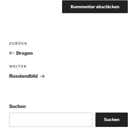
Beitragsnavigation
Vorheriger
ZURÜCK
Beitrag
Drogen
Nächster
WEITER
Beitrag
Russlandbild
Suchen
Suchen