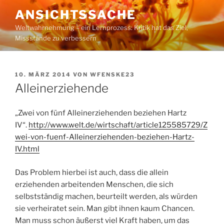
Zum
ANSICHTSSACHE
Inhalt
Weltwahrnehmung – ein Lernprozess: Kritik hat das Ziel,
springen
Missstände zu verbessern
VERÖFFENTLICHT
10. MÄRZ 2014
VON
WFENSKE23
AM
Alleinerziehende
„Zwei von fünf Alleinerziehenden beziehen Hartz
IV“.
http://www.welt.de/wirtschaft/article125585729/Z
wei-von-fuenf-Alleinerziehenden-beziehen-Hartz-
IV.html
Das Problem hierbei ist auch, dass die allein
erziehenden arbeitenden Menschen, die sich
selbstständig machen, beurteilt werden, als würden
sie verheiratet sein. Man gibt ihnen kaum Chancen.
Man muss schon äußerst viel Kraft haben, um das