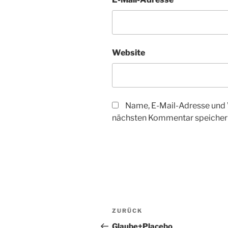
Website
Name, E-Mail-Adresse und 
nächsten Kommentar speicher
Beitragsnavigation
Vorheriger
ZURÜCK
Beitrag
Glaube+Placebo