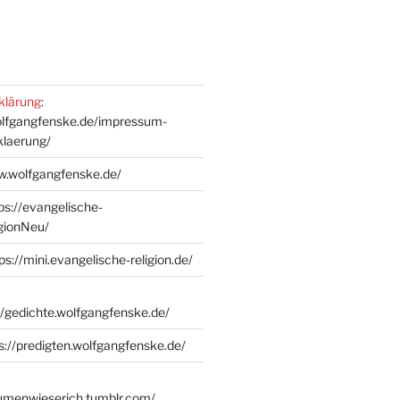
klärung
:
olfgangfenske.de/impressum-
klaerung/
w.wolfgangfenske.de/
ps://evangelische-
igionNeu/
ps://mini.evangelische-religion.de/
//gedichte.wolfgangfenske.de/
s://predigten.wolfgangfenske.de/
lumenwieserich.tumblr.com/