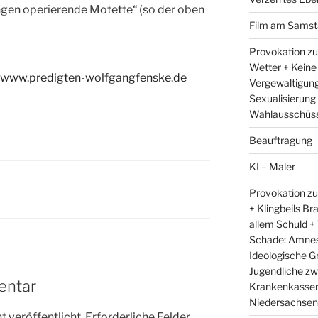
gen operierende Motette“ (so der oben
Film am Samst
Provokation zu
Wetter + Keine
www.predigten-wolfgangfenske.de
Vergewaltigung
Sexualisierung
Wahlausschüss
Beauftragung
KI – Maler
Provokation zu
+ Klingbeils Br
allem Schuld +
Schade: Amnest
Ideologische G
Jugendliche zw
entar
Krankenkassen 
Niedersachsens
 veröffentlicht.
Erforderliche Felder