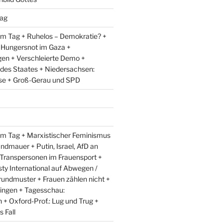
ag
m Tag + Ruhelos – Demokratie? +
 Hungersnot im Gaza +
en + Verschleierte Demo +
 des Staates + Niedersachsen:
e + Groß-Gerau und SPD
m Tag + Marxistischer Feminismus
andmauer + Putin, Israel, AfD an
 Transpersonen im Frauensport +
y International auf Abwegen /
rundmuster + Frauen zählen nicht +
ingen + Tagesschau:
+ Oxford-Prof.: Lug und Trug +
 Fall