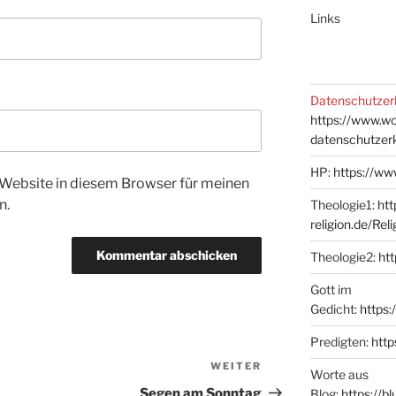
Links
Datenschutzer
https://www.w
datenschutzer
HP:
https://ww
Website in diesem Browser für meinen
n.
Theologie1:
htt
religion.de/Rel
Theologie2:
htt
Gott im
Gedicht:
https:
Predigten:
http
WEITER
Nächster
Worte aus
Beitrag
Segen am Sonntag
Blog:
https://b