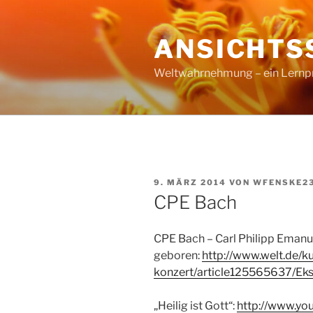
Zum
Inhalt
ANSICHTS
springen
Weltwahrnehmung – ein Lernproz
VERÖFFENTLICHT
9. MÄRZ 2014
VON
WFENSKE2
AM
CPE Bach
CPE Bach – Carl Philipp Emanu
geboren:
http://www.welt.de/k
konzert/article125565637/Eks
„Heilig ist Gott“:
http://www.