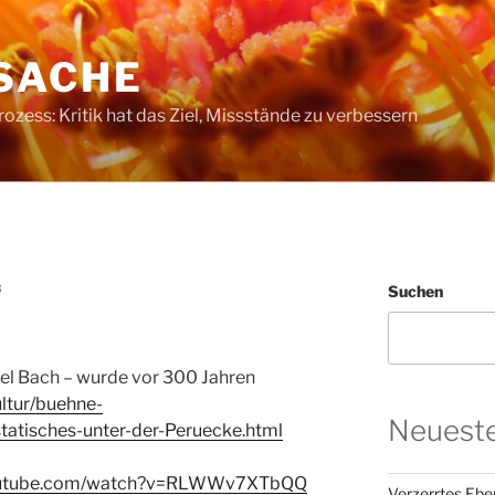
SACHE
ess: Kritik hat das Ziel, Missstände zu verbessern
3
Suchen
el Bach – wurde vor 300 Jahren
ultur/buehne-
Neueste
tatisches-unter-der-Peruecke.html
youtube.com/watch?v=RLWWv7XTbQQ
Verzerrtes Ebe