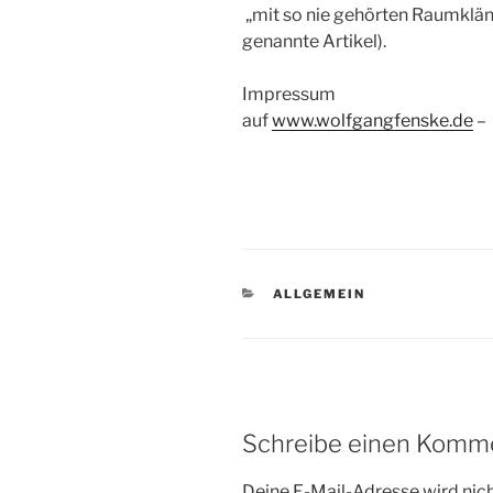
„mit so nie gehörten Raumklän
genannte Artikel).
Impressum
auf
www.wolfgangfenske.de
–
KATEGORIEN
ALLGEMEIN
Schreibe einen Komm
Deine E-Mail-Adresse wird nicht