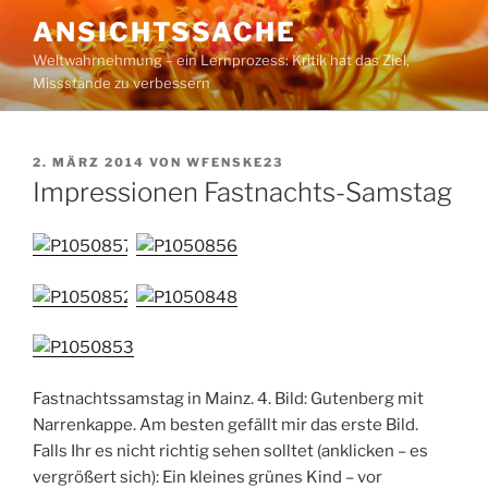
Zum
ANSICHTSSACHE
Inhalt
Weltwahrnehmung – ein Lernprozess: Kritik hat das Ziel,
springen
Missstände zu verbessern
VERÖFFENTLICHT
2. MÄRZ 2014
VON
WFENSKE23
AM
Impressionen Fastnachts-Samstag
Fastnachtssamstag in Mainz. 4. Bild: Gutenberg mit
Narrenkappe. Am besten gefällt mir das erste Bild.
Falls Ihr es nicht richtig sehen solltet (anklicken – es
vergrößert sich): Ein kleines grünes Kind – vor