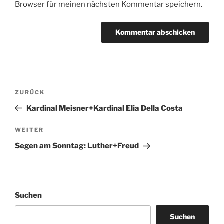
Browser für meinen nächsten Kommentar speichern.
Beitragsnavigation
Vorheriger
ZURÜCK
Beitrag
Kardinal Meisner+Kardinal Elia Della Costa
Nächster
WEITER
Beitrag
Segen am Sonntag: Luther+Freud
Suchen
Suchen