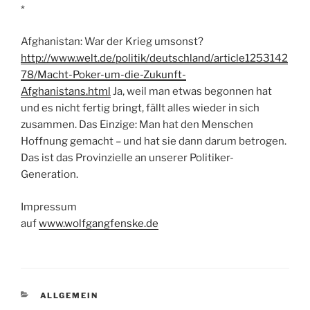
*
Afghanistan: War der Krieg umsonst?
http://www.welt.de/politik/deutschland/article1253142
78/Macht-Poker-um-die-Zukunft-
Afghanistans.html
Ja, weil man etwas begonnen hat
und es nicht fertig bringt, fällt alles wieder in sich
zusammen. Das Einzige: Man hat den Menschen
Hoffnung gemacht – und hat sie dann darum betrogen.
Das ist das Provinzielle an unserer Politiker-
Generation.
Impressum
auf
www.wolfgangfenske.de
KATEGORIEN
ALLGEMEIN