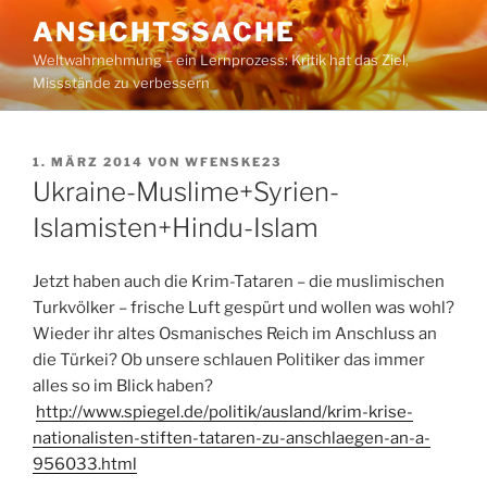
Zum
ANSICHTSSACHE
Inhalt
Weltwahrnehmung – ein Lernprozess: Kritik hat das Ziel,
springen
Missstände zu verbessern
VERÖFFENTLICHT
1. MÄRZ 2014
VON
WFENSKE23
AM
Ukraine-Muslime+Syrien-
Islamisten+Hindu-Islam
Jetzt haben auch die Krim-Tataren – die muslimischen
Turkvölker – frische Luft gespürt und wollen was wohl?
Wieder ihr altes Osmanisches Reich im Anschluss an
die Türkei? Ob unsere schlauen Politiker das immer
alles so im Blick haben?
http://www.spiegel.de/politik/ausland/krim-krise-
nationalisten-stiften-tataren-zu-anschlaegen-an-a-
956033.html