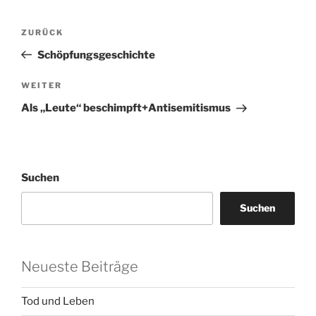
Beitragsnavigation
Vorheriger
ZURÜCK
Beitrag
Schöpfungsgeschichte
Nächster
WEITER
Beitrag
Als „Leute“ beschimpft+Antisemitismus
Suchen
Suchen
Neueste Beiträge
Tod und Leben