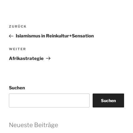
Beitragsnavigation
Vorheriger
ZURÜCK
Beitrag
Islamismus in Reinkultur+Sensation
Nächster
WEITER
Beitrag
Afrikastrategie
Suchen
Suchen
Neueste Beiträge