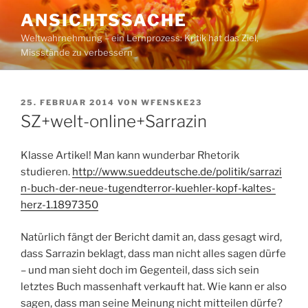
Zum
ANSICHTSSACHE
Inhalt
Weltwahrnehmung – ein Lernprozess: Kritik hat das Ziel,
springen
Missstände zu verbessern
VERÖFFENTLICHT
25. FEBRUAR 2014
VON
WFENSKE23
AM
SZ+welt-online+Sarrazin
Klasse Artikel! Man kann wunderbar Rhetorik
studieren.
http://www.sueddeutsche.de/politik/sarrazi
n-buch-der-neue-tugendterror-kuehler-kopf-kaltes-
herz-1.1897350
Natürlich fängt der Bericht damit an, dass gesagt wird,
dass Sarrazin beklagt, dass man nicht alles sagen dürfe
– und man sieht doch im Gegenteil, dass sich sein
letztes Buch massenhaft verkauft hat. Wie kann er also
sagen, dass man seine Meinung nicht mitteilen dürfe?