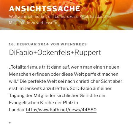
Zum
ANSICHTSSACHE
Inhalt
Weltwahrnehmung – ein Lernprozess: Kritik hat das Ziel,
springen
Missstände zu verbessern
VERÖFFENTLICHT
16. FEBRUAR 2014
VON
WFENSKE23
AM
DiFabio+Ockenfels+Ruppert
„Totalitarismus tritt dann auf, wenn man einen neuen
Menschen erfinden oder diese Welt perfekt machen
will.“ Die perfekte Welt sei nach christlicher Sicht aber
erst im Jenseits anzutreffen. So DiFabio auf einer
Tagung der Mitglieder kirchlicher Gerichte der
Evangelischen Kirche der Pfalz in
Landau.
http://www.kath.net/news/44880
*