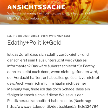
Zum
ANSICHTSSACHE
Inhalt
Weltwahrnehmung – ein Lernprozess: Kritik hat das Ziel,
springen
Missstände zu verbessern
VERÖFFENTLICHT
13. FEBRUAR 2014
VON
WFENSKE23
AM
Edathy+Politik+Geld
Ist das Zufall, dass sich Edathy zurückzieht – und
danach erst sein Haus untersucht wird? Gab es
Informanten? Das wäre äußerst schlecht für Edathy,
denn es bleibt auch dann, wenn nichts gefunden wird,
der Verdacht haften, er habe alles gelöscht, vernichtet
usw. Auch wenn ich mit ihm häufig nicht seiner
Meinung war, finde ich das doch Schade, dass ein
fähiger Mensch sich auf diese Weise aus der
Politik herauskatapultiert haben sollte. (Nachtrag:
http://www.welt.de/politik/deutschland/article124794