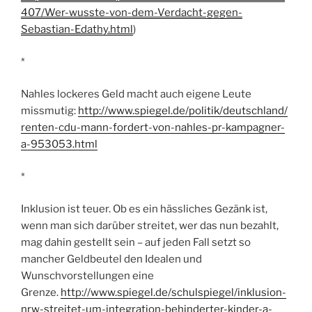
407/Wer-wusste-von-dem-Verdacht-gegen-
Sebastian-Edathy.html
)
*
Nahles lockeres Geld macht auch eigene Leute
missmutig:
http://www.spiegel.de/politik/deutschland/
renten-cdu-mann-fordert-von-nahles-pr-kampagner-
a-953053.html
*
Inklusion ist teuer. Ob es ein hässliches Gezänk ist,
wenn man sich darüber streitet, wer das nun bezahlt,
mag dahin gestellt sein – auf jeden Fall setzt so
mancher Geldbeutel den Idealen und
Wunschvorstellungen eine
Grenze.
http://www.spiegel.de/schulspiegel/inklusion-
nrw-streitet-um-integration-behinderter-kinder-a-