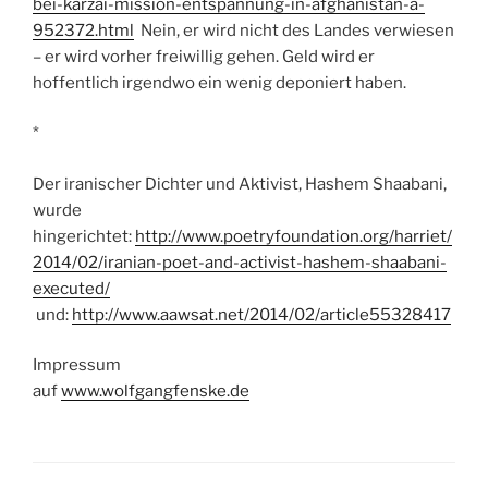
bei-karzai-mission-entspannung-in-afghanistan-a-
952372.html
Nein, er wird nicht des Landes verwiesen
– er wird vorher freiwillig gehen. Geld wird er
hoffentlich irgendwo ein wenig deponiert haben.
*
Der iranischer Dichter und Aktivist, Hashem Shaabani,
wurde
hingerichtet:
http://www.poetryfoundation.org/harriet/
2014/02/iranian-poet-and-activist-hashem-shaabani-
executed/
und:
http://www.aawsat.net/2014/02/article55328417
Impressum
auf
www.wolfgangfenske.de