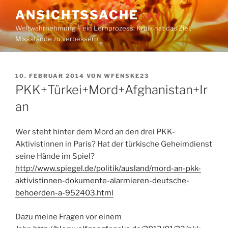
Zum
ANSICHTSSACHE
Inhalt
Weltwahrnehmung – ein Lernprozess: Kritik hat das Ziel,
springen
Missstände zu verbessern
VERÖFFENTLICHT
10. FEBRUAR 2014
VON
WFENSKE23
AM
PKK+Türkei+Mord+Afghanistan+Ir
an
Wer steht hinter dem Mord an den drei PKK-
Aktivistinnen in Paris? Hat der türkische Geheimdienst
seine Hände im Spiel?
http://www.spiegel.de/politik/ausland/mord-an-pkk-
aktivistinnen-dokumente-alarmieren-deutsche-
behoerden-a-952403.html
Dazu meine Fragen vor einem