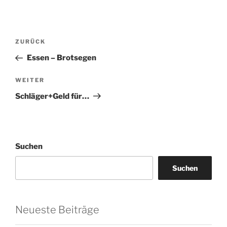
Beitragsnavigation
Vorheriger
ZURÜCK
Beitrag
Essen – Brotsegen
Nächster
WEITER
Beitrag
Schläger+Geld für…
Suchen
Suchen
Neueste Beiträge