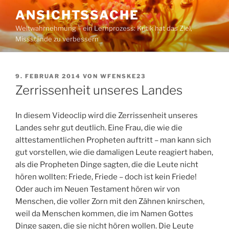
Zum
ANSICHTSSACHE
Inhalt
Weltwahrnehmung – ein Lernprozess: Kritik hat das Ziel,
springen
Missstände zu verbessern
VERÖFFENTLICHT
9. FEBRUAR 2014
VON
WFENSKE23
AM
Zerrissenheit unseres Landes
In diesem Videoclip wird die Zerrissenheit unseres
Landes sehr gut deutlich. Eine Frau, die wie die
alttestamentlichen Propheten auftritt – man kann sich
gut vorstellen, wie die damaligen Leute reagiert haben,
als die Propheten Dinge sagten, die die Leute nicht
hören wollten: Friede, Friede – doch ist kein Friede!
Oder auch im Neuen Testament hören wir von
Menschen, die voller Zorn mit den Zähnen knirschen,
weil da Menschen kommen, die im Namen Gottes
Dinge sagen, die sie nicht hören wollen. Die Leute