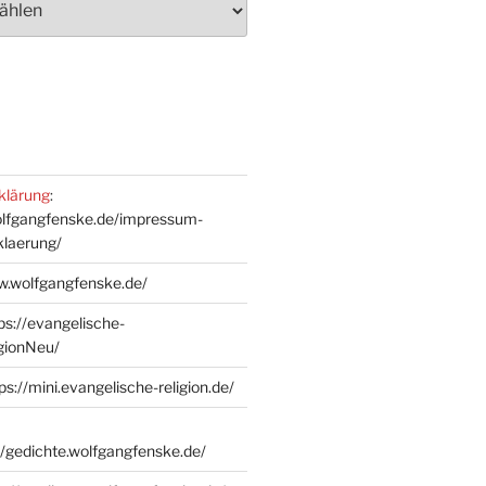
klärung
:
olfgangfenske.de/impressum-
klaerung/
w.wolfgangfenske.de/
ps://evangelische-
igionNeu/
ps://mini.evangelische-religion.de/
//gedichte.wolfgangfenske.de/