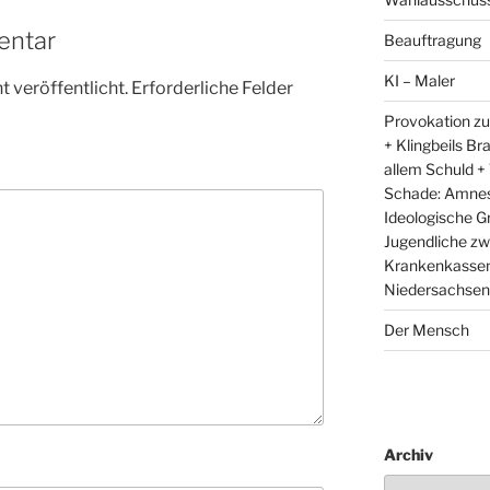
entar
Beauftragung
KI – Maler
 veröffentlicht.
Erforderliche Felder
Provokation zu
+ Klingbeils Br
allem Schuld +
Schade: Amnest
Ideologische G
Jugendliche zw
Krankenkassen 
Niedersachsens
Der Mensch
Archiv