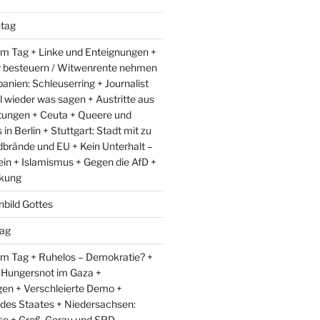
tag
m Tag + Linke und Enteignungen +
r besteuern / Witwenrente nehmen
anien: Schleuserring + Journalist
l wieder was sagen + Austritte aus
ungen + Ceuta + Queere und
in Berlin + Stuttgart: Stadt mit zu
dbrände und EU + Kein Unterhalt –
ein + Islamismus + Gegen die AfD +
kung
nbild Gottes
ag
m Tag + Ruhelos – Demokratie? +
 Hungersnot im Gaza +
en + Verschleierte Demo +
 des Staates + Niedersachsen:
e + Groß-Gerau und SPD