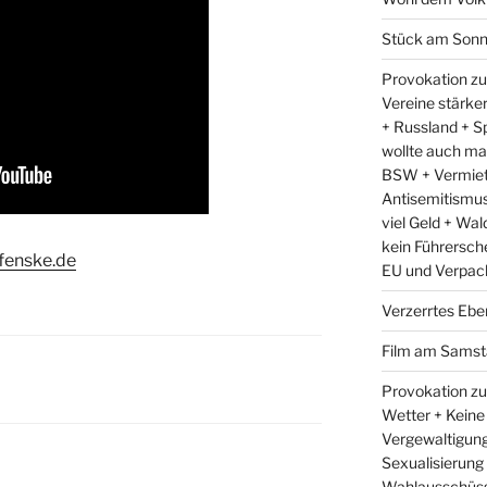
Stück am Sonn
Provokation zu
Vereine stärke
+ Russland + Sp
wollte auch ma
BSW + Vermiet
Antisemitismus 
viel Geld + Wal
kein Führersch
fenske.de
EU und Verpac
Verzerrtes Ebe
Film am Samst
Provokation zu
Wetter + Keine
Vergewaltigung
Sexualisierung
Wahlausschüss