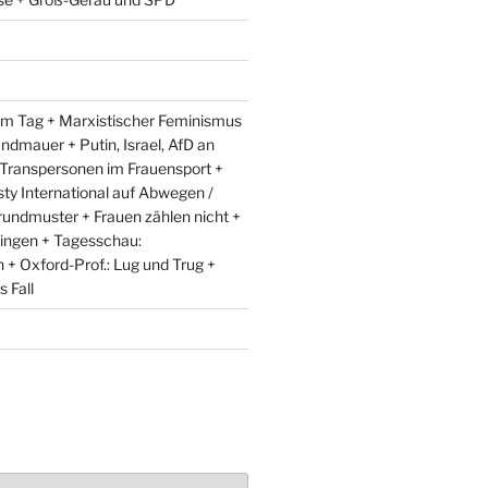
m Tag + Marxistischer Feminismus
andmauer + Putin, Israel, AfD an
 Transpersonen im Frauensport +
y International auf Abwegen /
rundmuster + Frauen zählen nicht +
ingen + Tagesschau:
+ Oxford-Prof.: Lug und Trug +
 Fall