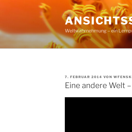
Zum
Inhalt
ANSICHTS
springen
Weltwahrnehmung – ein Lernproz
VERÖFFENTLICHT
7. FEBRUAR 2014
VON
WFENSK
AM
Eine andere Welt –