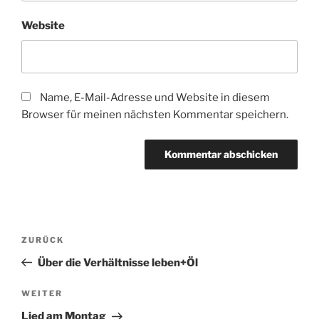
Website
Name, E-Mail-Adresse und Website in diesem
Browser für meinen nächsten Kommentar speichern.
Beitragsnavigation
Vorheriger
ZURÜCK
Beitrag
Über die Verhältnisse leben+Öl
Nächster
WEITER
Beitrag
Lied am Montag