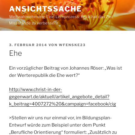
Zum
ANSICHTSSACHE
Inhalt
Weltwahrnehmung – ein Lernprozess: Kritik hat das Ziel,
springen
Missstände zu verbessern
VERÖFFENTLICHT
3. FEBRUAR 2014
VON
WFENSKE23
AM
Ehe
Ein vorzüglicher Beitrag von Johannes Röser: „Was ist
der Werterepublik die Ehe wert?“
http://www.christ-in-der-
gegenwart.de/aktuell/artikel_angebote_detail?
k_beitrag=4007272%20&campaign=facebook/cig
>Stellen wir uns nur einmal vor, im Bildungsplan-
Entwurf würde zum Beispiel unter dem Punkt
„Berufliche Orientierung“ formuliert: „Zusätzlich zu