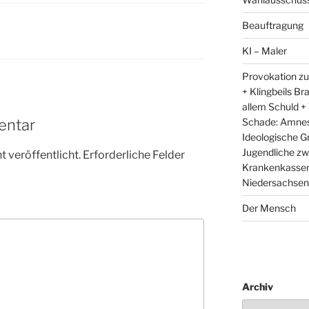
Beauftragung
KI – Maler
Provokation zu
+ Klingbeils Br
allem Schuld +
Schade: Amnest
entar
Ideologische G
Jugendliche zw
 veröffentlicht.
Erforderliche Felder
Krankenkassen 
Niedersachsens
Der Mensch
Archiv