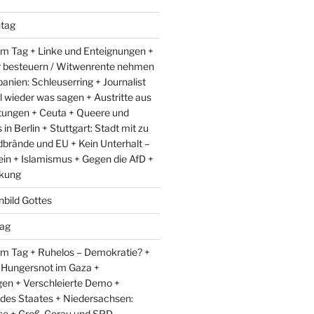
tag
m Tag + Linke und Enteignungen +
r besteuern / Witwenrente nehmen
anien: Schleuserring + Journalist
l wieder was sagen + Austritte aus
ungen + Ceuta + Queere und
in Berlin + Stuttgart: Stadt mit zu
dbrände und EU + Kein Unterhalt –
ein + Islamismus + Gegen die AfD +
kung
nbild Gottes
ag
m Tag + Ruhelos – Demokratie? +
 Hungersnot im Gaza +
en + Verschleierte Demo +
 des Staates + Niedersachsen:
e + Groß-Gerau und SPD