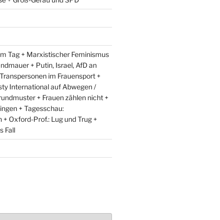
m Tag + Marxistischer Feminismus
andmauer + Putin, Israel, AfD an
 Transpersonen im Frauensport +
y International auf Abwegen /
rundmuster + Frauen zählen nicht +
ingen + Tagesschau:
+ Oxford-Prof.: Lug und Trug +
 Fall