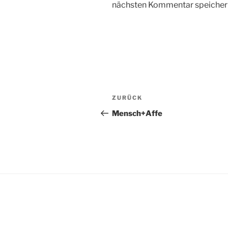
nächsten Kommentar speicher
Beitragsnavigation
Vorheriger
ZURÜCK
Beitrag
Mensch+Affe