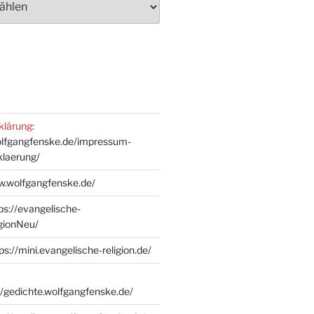
klärung
:
olfgangfenske.de/impressum-
klaerung/
w.wolfgangfenske.de/
ps://evangelische-
igionNeu/
ps://mini.evangelische-religion.de/
//gedichte.wolfgangfenske.de/