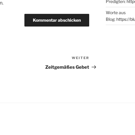
Predigten:
http
n.
Worte aus
Blog:
https://b
WEITER
Nächster
Beitrag
Zeitgemäßes Gebet