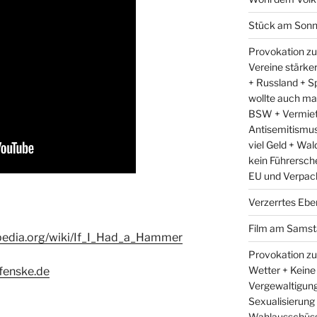
Stück am Sonn
Provokation zu
Vereine stärke
+ Russland + Sp
wollte auch ma
BSW + Vermiet
Antisemitismus 
viel Geld + Wal
kein Führersch
EU und Verpac
Verzerrtes Ebe
Film am Samst
ipedia.org/wiki/If_I_Had_a_Hammer
Provokation zu
Wetter + Keine
fenske.de
Vergewaltigung
Sexualisierung
Wahlausschüss