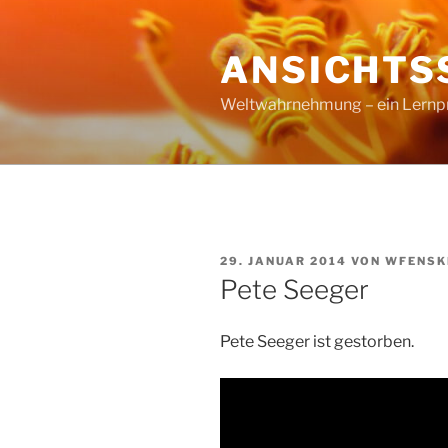
Zum
Inhalt
ANSICHTS
springen
Weltwahrnehmung – ein Lernproz
VERÖFFENTLICHT
29. JANUAR 2014
VON
WFENSK
AM
Pete Seeger
Pete Seeger ist gestorben.