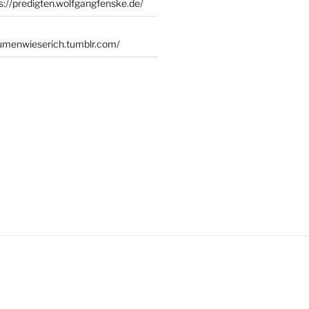
s://predigten.wolfgangfenske.de/
lumenwieserich.tumblr.com/