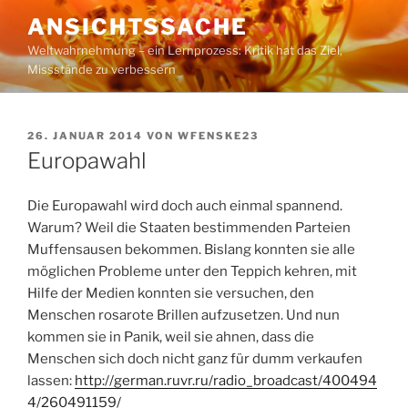
Zum
ANSICHTSSACHE
Inhalt
Weltwahrnehmung – ein Lernprozess: Kritik hat das Ziel,
springen
Missstände zu verbessern
VERÖFFENTLICHT
26. JANUAR 2014
VON
WFENSKE23
AM
Europawahl
Die Europawahl wird doch auch einmal spannend.
Warum? Weil die Staaten bestimmenden Parteien
Muffensausen bekommen. Bislang konnten sie alle
möglichen Probleme unter den Teppich kehren, mit
Hilfe der Medien konnten sie versuchen, den
Menschen rosarote Brillen aufzusetzen. Und nun
kommen sie in Panik, weil sie ahnen, dass die
Menschen sich doch nicht ganz für dumm verkaufen
lassen:
http://german.ruvr.ru/radio_broadcast/400494
4/260491159/