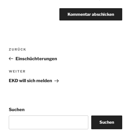
Beitragsnavigation
Vorheriger
ZURÜCK
Beitrag
Einschüchterungen
Nächster
WEITER
Beitrag
EKD will sich melden
Suchen
Suchen