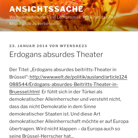
Zum
ANSICHTSSACHE
Inhalt
Weltwahrnehmung – ein Lernprozess: Kritik hat das Ziel,
springen
Missstände zu verbessern
VERÖFFENTLICHT
23. JANUAR 2014
VON
WFENSKE23
AM
Erdogans absurdes Theater
Der Titel: „Erdogans absurdes beitritts-Theater in
Brüssel“:
http://www.welt.de/politik/ausland/article124
088544/Erdogans-absurdes-Beitritts-Theater-in-
Bruessel.html
Er fühlt sich in der Türkei als
demokratischer Alleinherrscher und versteht nicht,
dass das nicht Demokratie in dem Sinne
demokratischer Staaten ist. Und diese Art
demokratischer Alleinherrschaft möchte er auf Europa
übertragen. Wird nicht klappen – da Europa auch so
seine Brüssel-Herrscher hat…