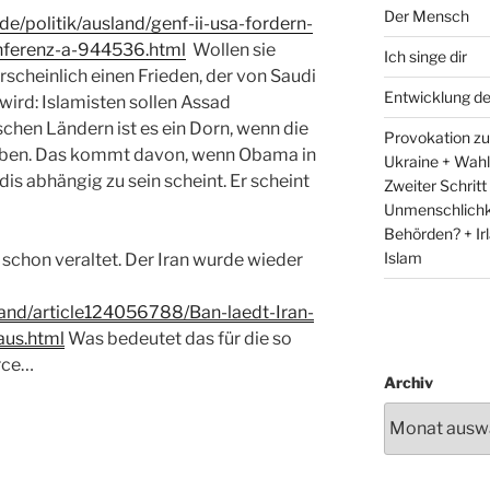
Der Mensch
de/politik/ausland/genf-ii-usa-fordern-
nferenz-a-944536.html
Wollen sie
Ich singe dir
rscheinlich einen Frieden, der von Saudi
Entwicklung d
 wird: Islamisten sollen Assad
hen Ländern ist es ein Dorn, wenn die
Provokation zum
haben. Das kommt davon, wenn Obama in
Ukraine + Wah
is abhängig zu sein scheint. Er scheint
Zweiter Schritt
Unmenschlichk
Behörden? + Irl
Islam
schon veraltet. Der Iran wurde wieder
sland/article124056788/Ban-laedt-Iran-
aus.html
Was bedeutet das für die so
rce…
Archiv