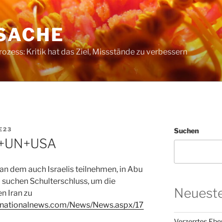
SACHE
ess: Kritik hat das Ziel, Missstände zu verbessern
E23
Suchen
el+UN+USA
 an dem auch Israelis teilnehmen, in Abu
l suchen Schulterschluss, um die
Neueste
n Iran zu
elnationalnews.com/News/News.aspx/17
Verzerrtes Ebe