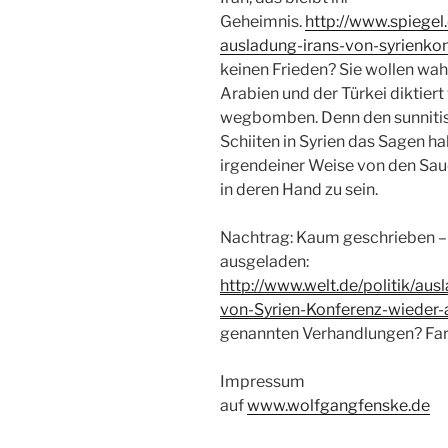
Geheimnis.
http://www.spiegel.
ausladung-irans-von-syrienko
keinen Frieden? Sie wollen wah
Arabien und der Türkei diktiert
wegbomben. Denn den sunnitisc
Schiiten in Syrien das Sagen 
irgendeiner Weise von den Saud
in deren Hand zu sein.
Nachtrag: Kaum geschrieben – 
ausgeladen:
http://www.welt.de/politik/au
von-Syrien-Konferenz-wieder-
genannten Verhandlungen? Fa
Impressum
auf
www.wolfgangfenske.de