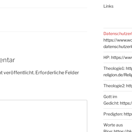
Links
Datenschutzer
https://www.w
datenschutzer
HP:
https://ww
entar
Theologie1:
htt
 veröffentlicht.
Erforderliche Felder
religion.de/Rel
Theologie2:
htt
Gott im
Gedicht:
https:
Predigten:
http
Worte aus
Blog:
https://b