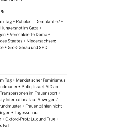
ag
m Tag + Ruhelos – Demokratie? +
 Hungersnot im Gaza +
en + Verschleierte Demo +
 des Staates + Niedersachsen:
e + Groß-Gerau und SPD
m Tag + Marxistischer Feminismus
andmauer + Putin, Israel, AfD an
 Transpersonen im Frauensport +
y International auf Abwegen /
rundmuster + Frauen zählen nicht +
ingen + Tagesschau:
+ Oxford-Prof.: Lug und Trug +
 Fall