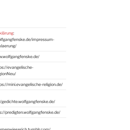
klärung
:
olfgangfenske.de/impressum-
klaerung/
w.wolfgangfenske.de/
ps://evangelische-
igionNeu/
ps://mini.evangelische-religion.de/
//gedichte.wolfgangfenske.de/
s://predigten.wolfgangfenske.de/
lumenwieserich.tumblr.com/