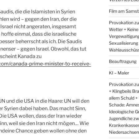
Film am Samst
Saudis, die die Islamisten in Syrien
len wird – gegen den Iran, der die
Provokation zu
 Israel nicht angeraten, insgesamt
Wetter + Keine
 hoffe einmal, dass die israelische
Vergewaltigung
esser beherrscht als ich. Die Saudis
Sexualisierung
inenser – gegen Israel. Obwohl, das tut
Wahlausschüss
 scheint Kanada zu
Beauftragung
.com/canada-prime-minister-to-receive-
KI – Maler
Provokation zu
+ Klingbeils Br
allem Schuld +
UN und die USA in die Haare: UN will den
Schade: Amnest
r Syrien dabei haben. Das macht Sinn,
Ideologische G
Die USA wollen, dass der Iran wieder
Jugendliche zw
nn, weil sie den Iran nicht mögen… Wie
Krankenkassen 
gendeine Chance geben wollen ohne den
Niedersachsens