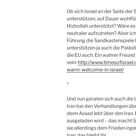
Ob sich Israel an der Seite der 
unterstützen, auf Dauer wohlfüh
Hizbollah unterstützt? Wäre es
neutraler aufzutreten? Aber ich
Führung die Sandkastenspiele b
unterstützen ja auch die Paläst
die EU auch. Ein wahrer Freund
sein:
http://www.timesofisrael
warm-welcome-in-israel/
*
Und nun geraten sich auch die 
Iran bei den Verhandlungen übe
denn Assad lebt über den Iran. 
ausgeladen wird – das macht Si
sie allerdings dem Frieden ir
Iran, das bleibt ihr