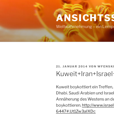
Zum
Inhalt
ANSICHTS
springen
Weltwahrnehmung – ein Lernproz
VERÖFFENTLICHT
21. JANUAR 2014
VON
WFENSK
AM
Kuweit+Iran+Isra
Kuweit boykottiert ein Treffen,
Dhabi. Saudi Arabien und Israe
Annäherung des Westens an de
boykottieren.
http://www.isra
6447#.Ut1Zw3aIXDc