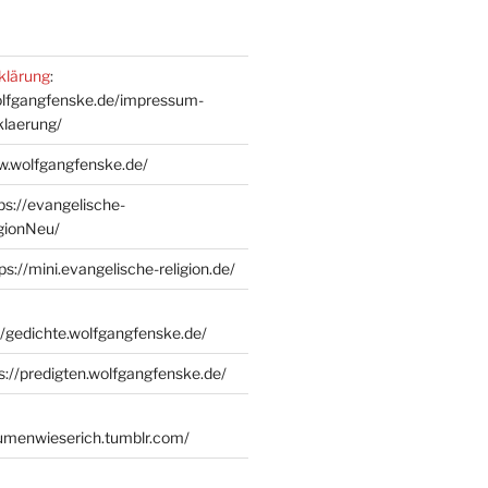
klärung
:
olfgangfenske.de/impressum-
klaerung/
w.wolfgangfenske.de/
ps://evangelische-
igionNeu/
ps://mini.evangelische-religion.de/
//gedichte.wolfgangfenske.de/
s://predigten.wolfgangfenske.de/
lumenwieserich.tumblr.com/