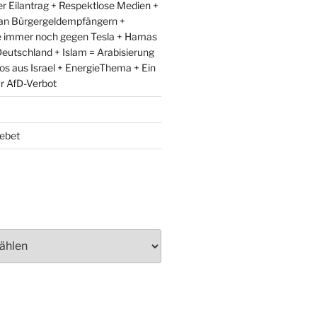
r Eilantrag + Respektlose Medien +
an Bürgergeldempfängern +
e immer noch gegen Tesla + Hamas
eutschland + Islam = Arabisierung
fos aus Israel + EnergieThema + Ein
ür AfD-Verbot
ebet