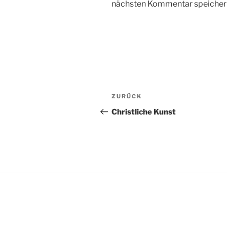
nächsten Kommentar speicher
Beitragsnavigation
Vorheriger
ZURÜCK
Beitrag
Christliche Kunst