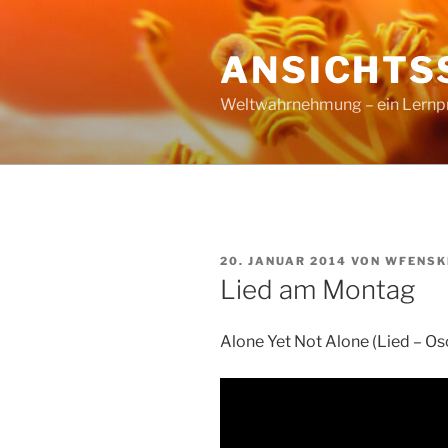
Zum
Inhalt
ANSICHTS
springen
Weltwahrnehmung – ein Lernproz
VERÖFFENTLICHT
20. JANUAR 2014
VON
WFENSK
AM
Lied am Montag
Alone Yet Not Alone (Lied – Os