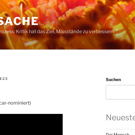
SACHE
ess: Kritik hat das Ziel, Missstände zu verbessern
E23
Suchen
car-nominiert)
Neueste
Der Mensch