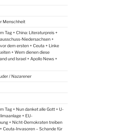
er Menschheit
 Tag + China: Literaturpreis +
lausschuss-Niedersachsen +
 vor dem ersten + Ceuta + Linke
eiten + Wem dienen diese
and und Israel + Apollo News +
uder / Nazarener
m Tag + Nun danket alle Gott + U-
limaanlage + EU-
ung + Nicht-Demokraten treiben
l + Ceuta-Invasoren – Schande für