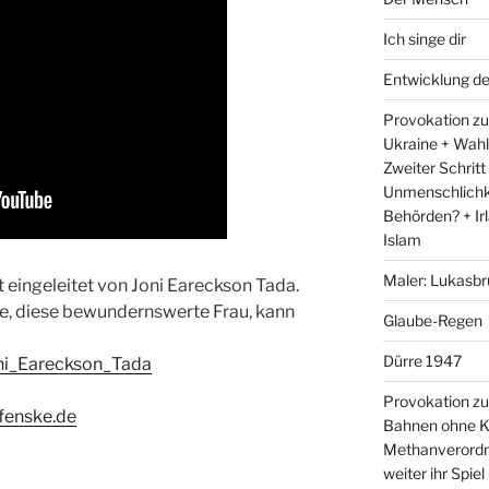
Ich singe dir
Entwicklung d
Provokation zum
Ukraine + Wah
Zweiter Schritt
Unmenschlichk
Behörden? + Irl
Islam
Maler: Lukasbr
eingeleitet von Joni Eareckson Tada.
te, diese bewundernswerte Frau, kann
Glaube-Regen
Dürre 1947
Joni_Eareckson_Tada
Provokation zu
fenske.de
Bahnen ohne K
Methanverordn
weiter ihr Spie