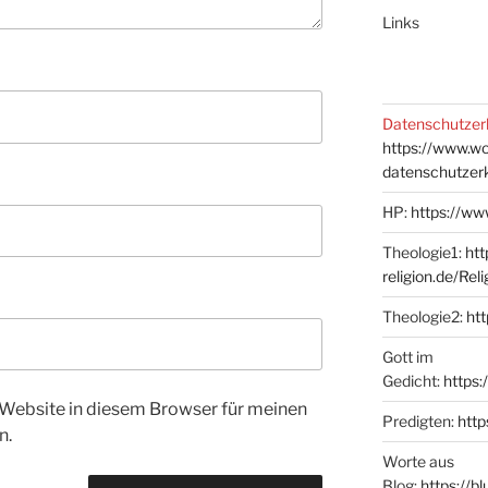
Links
Datenschutzer
https://www.w
datenschutzer
HP:
https://ww
Theologie1:
htt
religion.de/Rel
Theologie2:
htt
Gott im
Gedicht:
https:
Website in diesem Browser für meinen
Predigten:
http
n.
Worte aus
Blog:
https://b