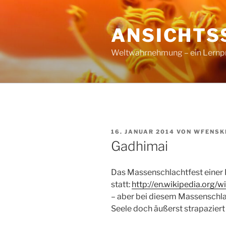
Zum
Inhalt
ANSICHTS
springen
Weltwahrnehmung – ein Lernproz
VERÖFFENTLICHT
16. JANUAR 2014
VON
WFENSK
AM
Gadhimai
Das Massenschlachtfest einer 
statt:
http://en.wikipedia.org/
– aber bei diesem Massenschla
Seele doch äußerst strapaziert 