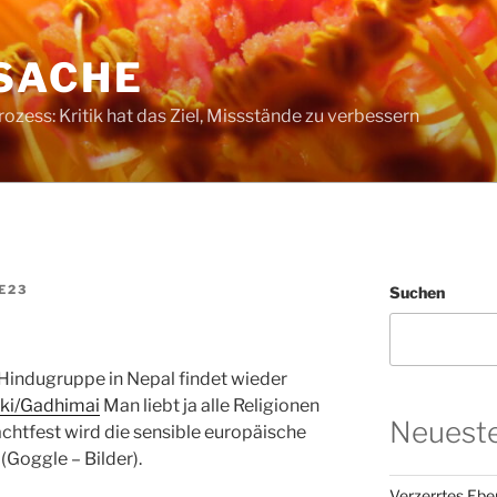
SACHE
ess: Kritik hat das Ziel, Missstände zu verbessern
E23
Suchen
Hindugruppe in Nepal findet wieder
wiki/Gadhimai
Man liebt ja alle Religionen
Neueste
chtfest wird die sensible europäische
(Goggle – Bilder).
Verzerrtes Ebe