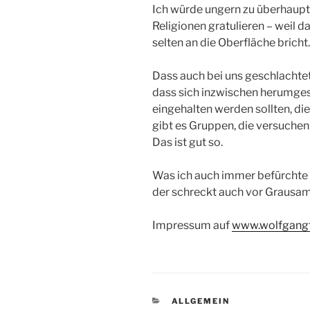
Ich würde ungern zu überhaupt
Religionen gratulieren – weil d
selten an die Oberfläche bricht.
Dass auch bei uns geschlachtet w
dass sich inzwischen herumges
eingehalten werden sollten, di
gibt es Gruppen, die versuchen
Das ist gut so.
Was ich auch immer befürchte 
der schreckt auch vor Grausam
Impressum auf
www.wolfgang
KATEGORIEN
ALLGEMEIN