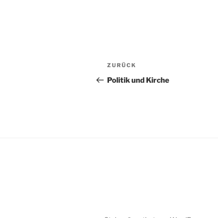
Beitragsnavigation
Vorheriger
ZURÜCK
Beitrag
Politik und Kirche