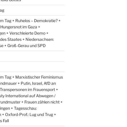
ag
m Tag + Ruhelos – Demokratie? +
 Hungersnot im Gaza +
en + Verschleierte Demo +
 des Staates + Niedersachsen:
e + Groß-Gerau und SPD
m Tag + Marxistischer Feminismus
andmauer + Putin, Israel, AfD an
 Transpersonen im Frauensport +
y International auf Abwegen /
rundmuster + Frauen zählen nicht +
ingen + Tagesschau:
+ Oxford-Prof.: Lug und Trug +
 Fall