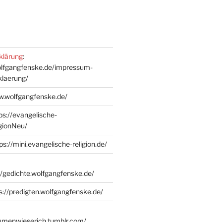
klärung
:
olfgangfenske.de/impressum-
klaerung/
w.wolfgangfenske.de/
ps://evangelische-
igionNeu/
ps://mini.evangelische-religion.de/
//gedichte.wolfgangfenske.de/
s://predigten.wolfgangfenske.de/
lumenwieserich.tumblr.com/