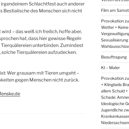
 irgendeinem Schlachtfest auch anderer
Film am Samst
as Bestialische des Menschen sich nicht
Provokation zu
Wetter + Keine
ird – das weiß ich freilich, hoffe aber,
Vergewaltigung
prochen hat, dass hier gewisse Regeln
Sexualisierung
e Tierquälereien unterbinden. Zumindest
Wahlausschüss
, solche Tierquälereien aufzudecken.
Beauftragung
KI – Maler
ist: Wer grausam mit Tieren umgeht –
Provokation zu
keiten gegen Menschen nicht zurück.
+ Klingbeils Br
allem Schuld +
fenske.de
Schade: Amnest
Ideologische G
Jugendliche zw
Krankenkassen 
Niedersachsens