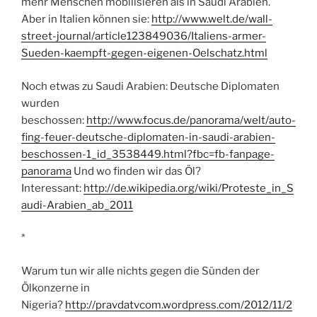
mehr Menschen mobilisieren als in Saudi Arabien.
Aber in Italien können sie:
http://www.welt.de/wall-
street-journal/article123849036/Italiens-armer-
Sueden-kaempft-gegen-eigenen-Oelschatz.html
Noch etwas zu Saudi Arabien: Deutsche Diplomaten
wurden
beschossen:
http://www.focus.de/panorama/welt/auto-
fing-feuer-deutsche-diplomaten-in-saudi-arabien-
beschossen-1_id_3538449.html?fbc=fb-fanpage-
panorama
Und wo finden wir das Öl?
Interessant:
http://de.wikipedia.org/wiki/Proteste_in_S
audi-Arabien_ab_2011
*
Warum tun wir alle nichts gegen die Sünden der
Ölkonzerne in
Nigeria?
http://pravdatvcom.wordpress.com/2012/11/2