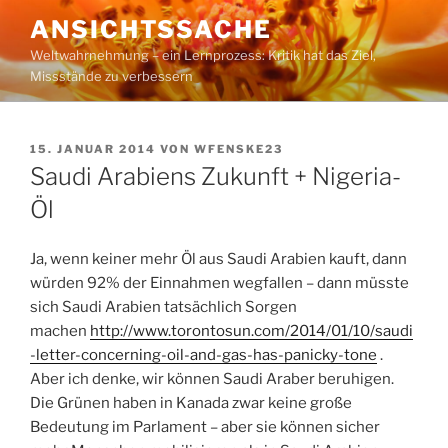
Zum
ANSICHTSSACHE
Inhalt
Weltwahrnehmung – ein Lernprozess: Kritik hat das Ziel,
springen
Missstände zu verbessern
VERÖFFENTLICHT
15. JANUAR 2014
VON
WFENSKE23
AM
Saudi Arabiens Zukunft + Nigeria-
Öl
Ja, wenn keiner mehr Öl aus Saudi Arabien kauft, dann
würden 92% der Einnahmen wegfallen – dann müsste
sich Saudi Arabien tatsächlich Sorgen
machen
http://www.torontosun.com/2014/01/10/saudi
-letter-concerning-oil-and-gas-has-panicky-tone
.
Aber ich denke, wir können Saudi Araber beruhigen.
Die Grünen haben in Kanada zwar keine große
Bedeutung im Parlament – aber sie können sicher