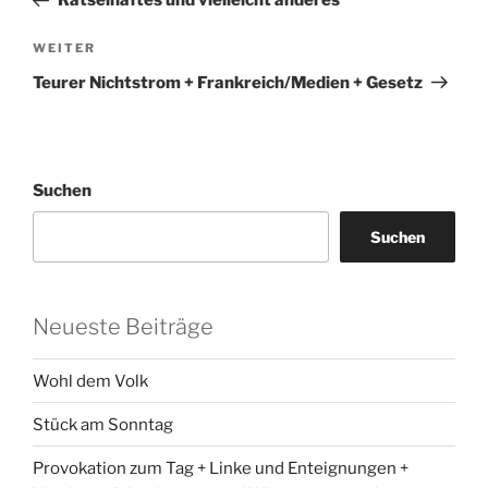
Rätselhaftes und vielleicht anderes
Nächster
WEITER
Beitrag
Teurer Nichtstrom + Frankreich/Medien + Gesetz
Suchen
Suchen
Neueste Beiträge
Wohl dem Volk
Stück am Sonntag
Provokation zum Tag + Linke und Enteignungen +